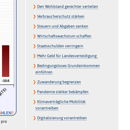
❯
Den Wohlstand gerechter verteilen
❯
Verbraucherschutz stärken
❯
Steuern und Abgaben senken
❯
Wirtschaftswachstum schaffen
❯
Staatsschulden verringern
❯
Mehr Geld für Landesverteidigung
❯
Bedingungsloses Grundeinkommen
einführen
-10.6
-10.6
❯
Zuwanderung begrenzen
ARTEI
❯
Pandemie stärker bekämpfen
❯
Klimaverträgliche Mobilität
vorantreiben
Ä
HLEN
?
❯
Digitalisierung vorantreiben
 pro