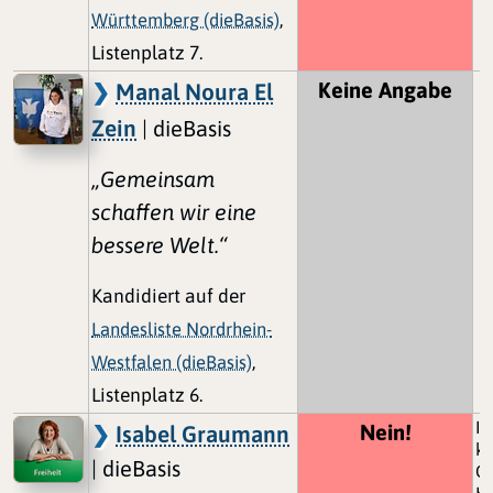
Württemberg (dieBasis)
,
Listenplatz 7.
Keine Angabe
Manal Noura El
Zein
| dieBasis
„Gemeinsam
schaffen wir eine
bessere Welt.“
Kandidiert auf der
Landesliste Nordrhein-
Westfalen (dieBasis)
,
Listenplatz 6.
Is
Nein!
Isabel Graumann
ke
| dieBasis
Gr
Ki