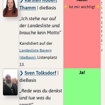
S
Ist mir wichtig!
Thamm
| dieBasis
is
so
ei
„Ich stehe nur auf
ge
der Landesliste und
Au
Fr
brauche kein Motto“
S
ko
Kandidiert auf der
Tö
An
Landesliste Bayern
(dieBasis)
, Listenplatz
13.
Ja!
Sven Tolksdorf
|
dieBasis
„Rede was du denkst
und tue was du
sagst!“