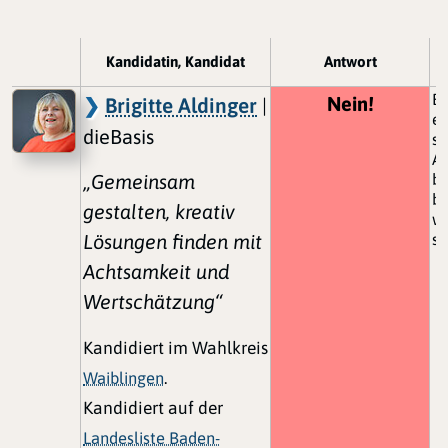
Kandidatin, Kandidat
Antwort
Es
Nein!
Brigitte Aldinger
|
er
dieBasis
so
Au
„Gemeinsam
b
be
gestalten, kreativ
wü
Lösungen finden mit
si
Achtsamkeit und
Wertschätzung“
Kandidiert im Wahlkreis
Waiblingen
.
Kandidiert auf der
Landesliste Baden-