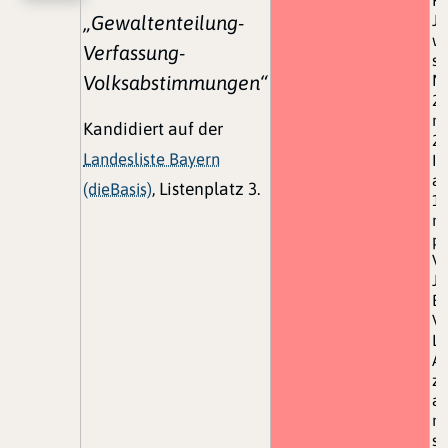
„Gewaltenteilung-
Je
wi
Verfassung-
si
Volksabstimmungen“
Me
2
me
Kandidiert auf der
20
Landesliste Bayern
In
an
(dieBasis)
, Listenplatz 3.
10
ni
pa
Ve
Je
Bü
Ve
L
Ar
zi
a
mu
so