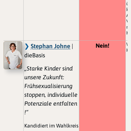
üb
ke
Ab
V
nu
Ki
Wi
Nein!
Stephan Johne
|
Ko
dieBasis
„Starke Kinder sind
unsere Zukunft:
Frühsexualisierung
stoppen, individuelle
Potenziale entfalten
!“
Kandidiert im Wahlkreis