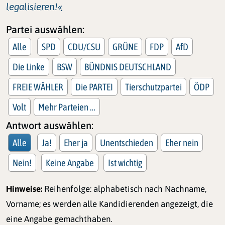
legalisieren!«
Partei auswählen:
Alle
SPD
CDU/CSU
GRÜNE
FDP
AfD
Die Linke
BSW
BÜNDNIS DEUTSCHLAND
FREIE WÄHLER
Die PARTEI
Tierschutzpartei
ÖDP
Volt
Mehr Parteien …
Antwort auswählen:
Alle
Ja!
Eher ja
Unentschieden
Eher nein
Nein!
Keine Angabe
Ist wichtig
Hinweise:
Reihenfolge: alphabetisch nach Nachname,
Vorname; es werden alle Kandidierenden angezeigt, die
eine Angabe gemachthaben.