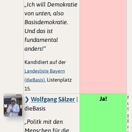
„Ich will Demokratie
von unten, also
Basisdemokratie.
Und das ist
fundamental
anders!“
Kandidiert auf der
Landesliste Bayern
(dieBasis)
, Listenplatz
15.
Ma
Ja!
Wolfgang Sälzer
|
un
dieBasis
S
ge
„Politk mit den
Ei
ni
Menschen für die