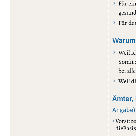
Für ei
gesund
Für de
Warum 
Weil i
Somit 
bei al
Weil d
Ämter, 
Angabe)
Vorsitz
dieBasis