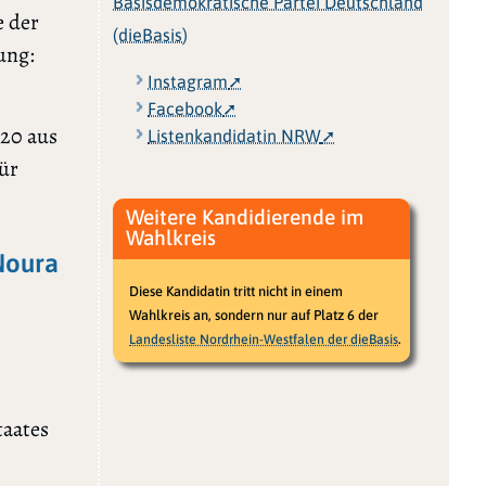
Basisdemokratische Partei Deutschland
e der
(dieBasis)
ung:
Instagram
Facebook
020 aus
Listenkandidatin NRW
für
Weitere Kandidierende im
Wahlkreis
 Noura
Diese Kandidatin tritt nicht in einem
Wahlkreis an, sondern nur auf Platz 6 der
.
Landesliste Nordrhein-Westfalen der dieBasis
taates