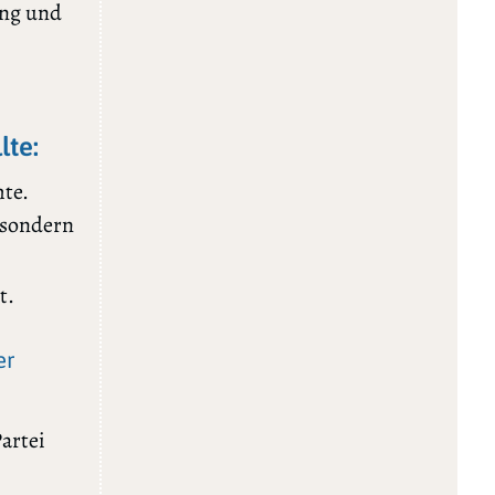
ung und
lte:
te.
 sondern
t.
er
artei