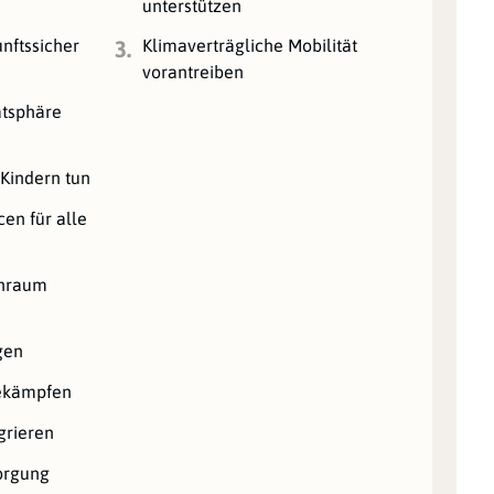
unterstützen
nftssicher
Klimaverträgliche Mobilität
3.
vorantreiben
atsphäre
 Kindern tun
en für alle
hnraum
gen
bekämpfen
grieren
orgung