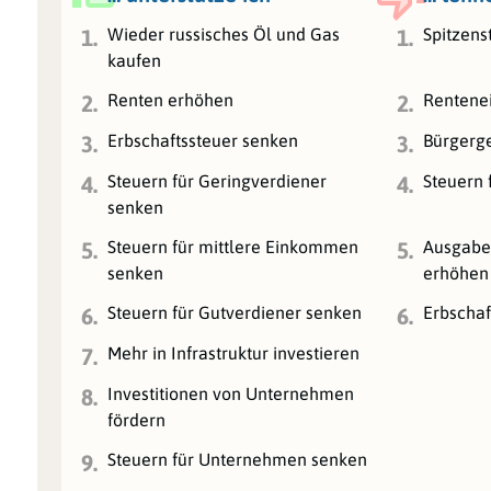
Wieder russisches Öl und Gas
Spitzens
1.
1.
kaufen
Renten erhöhen
Rentenei
2.
2.
Erbschaftssteuer senken
Bürgerge
3.
3.
Steuern für Geringverdiener
Steuern 
4.
4.
senken
Steuern für mittlere Einkommen
Ausgaben
5.
5.
senken
erhöhen
Steuern für Gutverdiener senken
Erbschaf
6.
6.
Mehr in Infrastruktur investieren
7.
Investitionen von Unternehmen
8.
fördern
Steuern für Unternehmen senken
9.