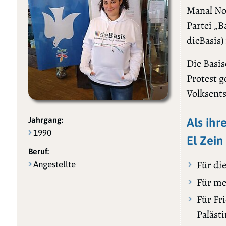
Manal Nou
Partei „
dieBasis)
Die Basis
Protest g
Volksents
Jahrgang:
Als ihr
1990
El Zein
Beruf:
Für di
Angestellte
Für me
Für Fr
Paläst