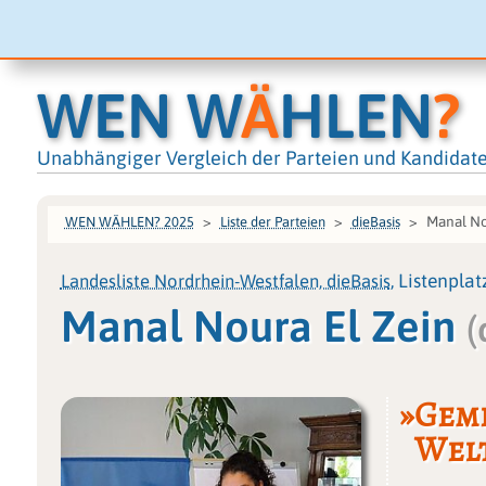
WEN W
Ä
HLEN
?
Unabhängiger Vergleich der Parteien und Kandidat
Manal No
WEN WÄHLEN? 2025
Liste der Parteien
dieBasis
Landesliste Nordrhein-Westfalen, dieBasis
, Listenplat
Manal Noura El Zein
(
»Geme
Welt