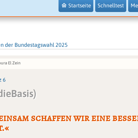
Startseite
Schnelltest
Me
en der Bundestagswahl 2025
ura El Zein
z 6
dieBasis)
insam schaffen wir eine besse
.«