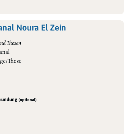
nal Noura El Zein
nd Thesen
anal
age/These
gründung
(optional)