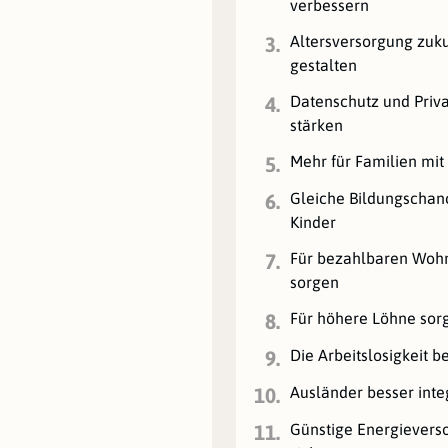
verbessern
Altersversorgung zuku
3.
gestalten
Datenschutz und Priv
4.
stärken
Mehr für Familien mit
5.
Gleiche Bildungschanc
6.
Kinder
Für bezahlbaren Wo
7.
sorgen
Für höhere Löhne sor
8.
Die Arbeitslosigkeit 
9.
Ausländer besser inte
10.
Günstige Energievers
11.