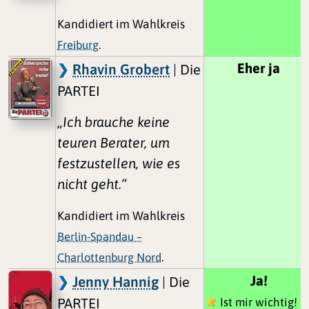
Kandidiert im Wahlkreis
Freiburg
.
Eher ja
Rhavin Grobert
| Die
PARTEI
„Ich brauche keine
teuren Berater, um
festzustellen, wie es
nicht geht.“
Kandidiert im Wahlkreis
Berlin-Spandau –
Charlottenburg Nord
.
Ja!
Jenny Hannig
| Die
PARTEI
Ist mir wichtig!