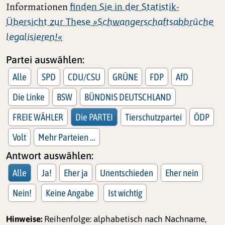
Informationen
finden Sie in der Statistik-
Übersicht zur These
»Schwangerschaftsabbrüche
legalisieren!«
Partei auswählen:
Alle
SPD
CDU/CSU
GRÜNE
FDP
AfD
Die Linke
BSW
BÜNDNIS DEUTSCHLAND
FREIE WÄHLER
Die PARTEI
Tierschutzpartei
ÖDP
Volt
Mehr Parteien …
Antwort auswählen:
Alle
Ja!
Eher ja
Unentschieden
Eher nein
Nein!
Keine Angabe
Ist wichtig
Hinweise:
Reihenfolge: alphabetisch nach Nachname,