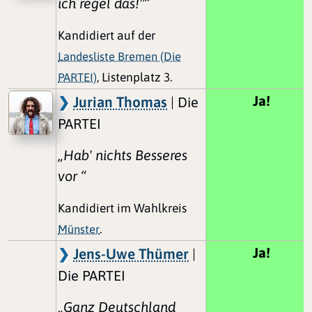
ich regel das!"“
Kandidiert auf der
Landesliste Bremen (Die
PARTEI)
, Listenplatz 3.
Ja!
Jurian Thomas
| Die
PARTEI
„Hab' nichts Besseres
vor “
Kandidiert im Wahlkreis
Münster
.
Ja!
Jens-Uwe Thümer
|
Die PARTEI
„Ganz Deutschland