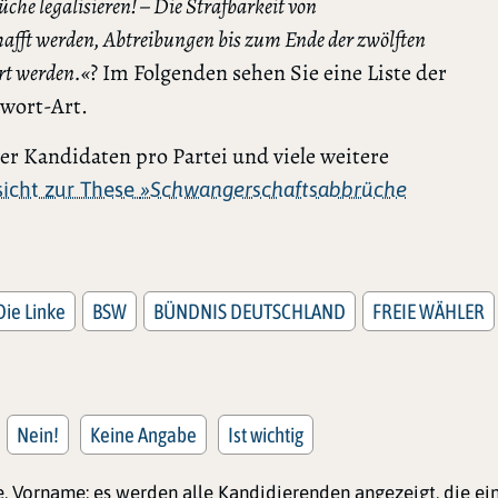
he legalisieren! – Die Strafbarkeit von
afft werden, Abtreibungen bis zum Ende der zwölften
rt werden.«
? Im Folgenden sehen Sie eine Liste der
twort-Art.
r Kandidaten pro Partei und viele weitere
rsicht zur These
»Schwangerschaftsabbrüche
Die Linke
BSW
BÜNDNIS DEUTSCHLAND
FREIE WÄHLER
Nein!
Keine Angabe
Ist wichtig
, Vorname; es werden alle Kandidierenden angezeigt, die e