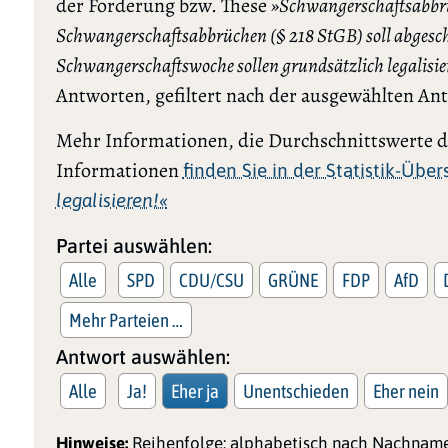
der Forderung bzw. These
»Schwangerschaftsabbrüc
Schwangerschaftsabbrüchen (§ 218 StGB) soll abgesch
Schwangerschaftswoche sollen grundsätzlich legalisie
Antworten, gefiltert nach der ausgewählten An
Mehr Informationen, die Durchschnittswerte de
Informationen
finden Sie in der Statistik-Übe
legalisieren!«
Partei auswählen:
Alle
SPD
CDU/CSU
GRÜNE
FDP
AfD
Mehr Parteien …
Antwort auswählen:
Alle
Ja!
Eher ja
Unentschieden
Eher nein
Hinweise:
Reihenfolge: alphabetisch nach Nachname