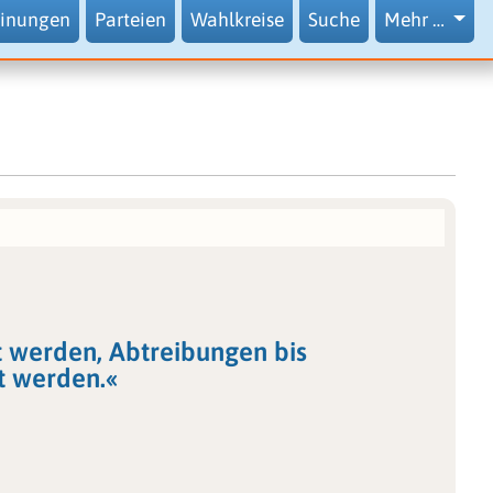
inungen
Parteien
Wahlkreise
Suche
Mehr …
t werden, Abtreibungen bis
t werden.«