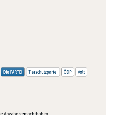
Die PARTEI
Tierschutzpartei
ÖDP
Volt
ine Angabe gemachthaben.