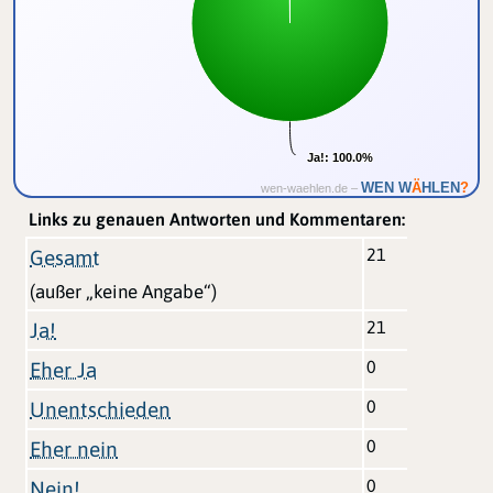
Ja!:
Ja!:
100.0%
100.0%
Ä
WEN W
HLEN
?
wen-waehlen.de –
Links zu genauen Antworten und Kommentaren:
21
Gesamt
(außer „keine Angabe“)
21
Ja!
0
Eher Ja
0
Unentschieden
0
Eher nein
0
Nein!