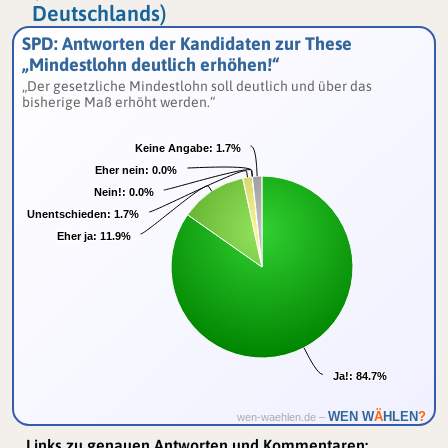
Deutschlands)
SPD: Antworten der Kandidaten zur These
„Mindestlohn deutlich erhöhen!“
„Der gesetzliche Mindestlohn soll deutlich und über das
bisherige Maß erhöht werden.“
Keine Angabe:
Keine Angabe:
1.7%
1.7%
Eher nein:
Eher nein:
0.0%
0.0%
Nein!:
Nein!:
0.0%
0.0%
Unentschieden:
Unentschieden:
1.7%
1.7%
Eher ja:
Eher ja:
11.9%
11.9%
Ja!:
Ja!:
84.7%
84.7%
Ä
WEN W
HLEN
?
wen-waehlen.de –
Links zu genauen Antworten und Kommentaren: