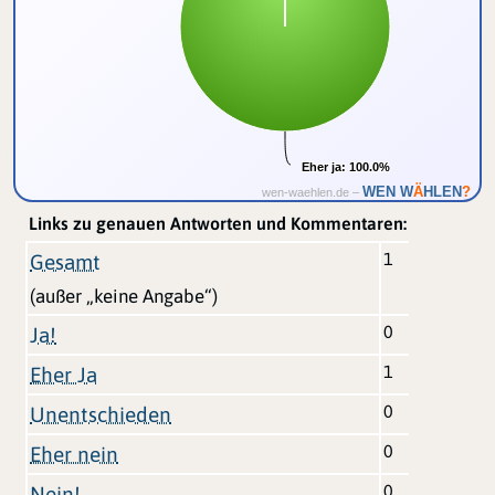
Eher ja:
Eher ja:
100.0%
100.0%
Ä
WEN W
HLEN
?
wen-waehlen.de –
Links zu genauen Antworten und Kommentaren:
1
Gesamt
(außer „keine Angabe“)
0
Ja!
1
Eher Ja
0
Unentschieden
0
Eher nein
0
Nein!