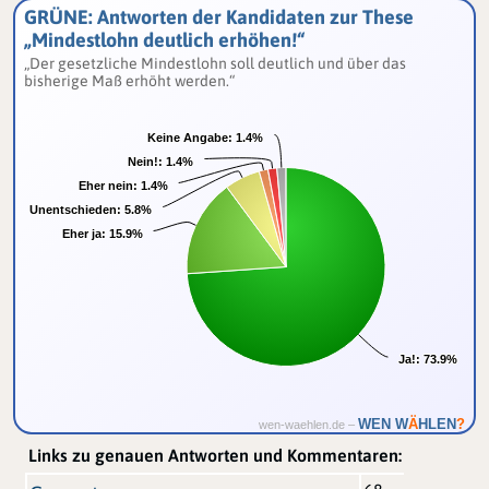
GRÜNE: Antworten der Kandidaten zur These
„Mindestlohn deutlich erhöhen!“
„Der gesetzliche Mindestlohn soll deutlich und über das
bisherige Maß erhöht werden.“
Keine Angabe:
Keine Angabe:
1.4%
1.4%
Nein!:
Nein!:
1.4%
1.4%
Eher nein:
Eher nein:
1.4%
1.4%
Unentschieden:
Unentschieden:
5.8%
5.8%
Eher ja:
Eher ja:
15.9%
15.9%
Ja!:
Ja!:
73.9%
73.9%
Ä
WEN W
HLEN
?
wen-waehlen.de –
Links zu genauen Antworten und Kommentaren: