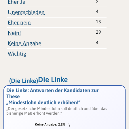
9
Eher Ja
4
Unentschieden
13
Eher nein
29
Nein!
4
Keine Angabe
Wichtig
Die Linke
(Die Linke)
Die Linke: Antworten der Kandidaten zur
These
„Mindestlohn deutlich erhöhen!“
„Der gesetzliche Mindestlohn soll deutlich und über das
bisherige Maß erhöht werden.“
Keine Angabe:
Keine Angabe:
2.2%
2.2%