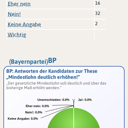
16
Eher nein
32
Nein!
2
Keine Angabe
Wichtig
BP
(Bayernpartei)
BP: Antworten der Kandidaten zur These
„Mindestlohn deutlich erhöhen!“
„Der gesetzliche Mindestlohn soll deutlich und über das
bisherige Maß erhöht werden.“
Unentschieden:
Unentschieden:
0.0%
0.0%
Ja!:
Ja!:
0.0%
0.0%
Eher nein:
Eher nein:
0.0%
0.0%
Nein!:
Nein!:
0.0%
0.0%
Keine Angabe:
Keine Angabe:
0.0%
0.0%