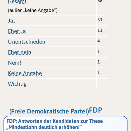
68
Gesamt
(außer „keine Angabe“)
51
Ja!
11
Eher Ja
4
Unentschieden
1
Eher nein
1
Nein!
1
Keine Angabe
Wichtig
FDP
(Freie Demokratische Partei)
FDP: Antworten der Kandidaten zur These
„Mindestlohn deutlich erhöhen!“