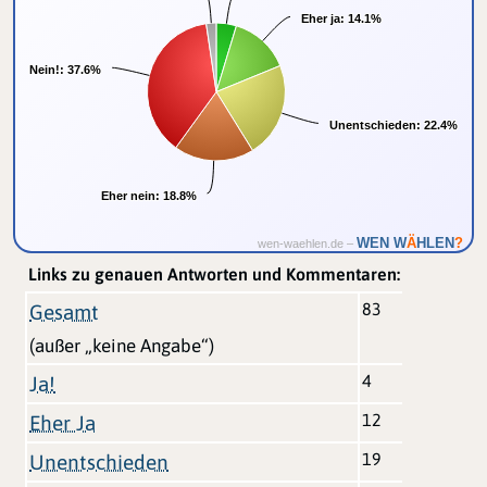
Eher ja:
Eher ja:
14.1%
14.1%
Nein!:
Nein!:
37.6%
37.6%
Unentschieden:
Unentschieden:
22.4%
22.4%
Eher nein:
Eher nein:
18.8%
18.8%
Ä
WEN W
HLEN
?
wen-waehlen.de –
Links zu genauen Antworten und Kommentaren:
83
Gesamt
(außer „keine Angabe“)
4
Ja!
12
Eher Ja
19
Unentschieden