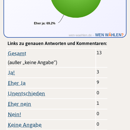
Eher ja:
Eher ja:
69.2%
69.2%
Ä
WEN W
HLEN
?
wen-waehlen.de –
Links zu genauen Antworten und Kommentaren:
13
Gesamt
(außer „keine Angabe“)
3
Ja!
9
Eher Ja
0
Unentschieden
1
Eher nein
0
Nein!
0
Keine Angabe