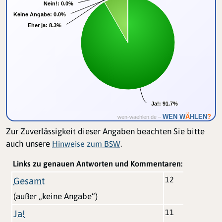
Nein!:
Nein!:
0.0%
0.0%
Keine Angabe:
Keine Angabe:
0.0%
0.0%
Eher ja:
Eher ja:
8.3%
8.3%
Ja!:
Ja!:
91.7%
91.7%
Ä
WEN W
HLEN
?
wen-waehlen.de –
Zur Zuverlässigkeit dieser Angaben beachten Sie bitte
auch unsere
.
Hinweise zum BSW
Links zu genauen Antworten und Kommentaren:
12
Gesamt
(außer „keine Angabe“)
11
Ja!