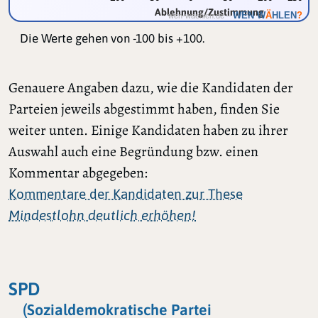
Ablehnung/Zustimmung
Ä
WEN W
HLEN
?
wen-waehlen.de –
Die Werte gehen von -100 bis +100.
Genauere Angaben dazu, wie die Kandidaten der
Parteien jeweils abgestimmt haben, finden Sie
weiter unten. Einige Kandidaten haben zu ihrer
Auswahl auch eine Begründung bzw. einen
Kommentar abgegeben:
Kommentare der Kandidaten zur These
Mindestlohn deutlich erhöhen!
SPD
(Sozialdemokratische Partei