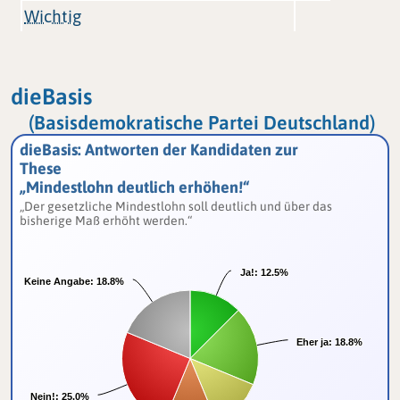
Wichtig
dieBasis
(Basisdemokratische Partei Deutschland)
dieBasis: Antworten der Kandidaten zur
These
„Mindestlohn deutlich erhöhen!“
„Der gesetzliche Mindestlohn soll deutlich und über das
bisherige Maß erhöht werden.“
Ja!:
Ja!:
12.5%
12.5%
Keine Angabe:
Keine Angabe:
18.8%
18.8%
Eher ja:
Eher ja:
18.8%
18.8%
Nein!:
Nein!:
25.0%
25.0%