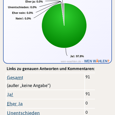
Eher ja:
Eher ja:
0.0%
0.0%
Unentschieden:
Unentschieden:
0.0%
0.0%
Eher nein:
Eher nein:
0.0%
0.0%
Nein!:
Nein!:
0.0%
0.0%
Ja!:
Ja!:
97.8%
97.8%
Ä
WEN W
HLEN
?
wen-waehlen.de –
Links zu genauen Antworten und Kommentaren:
91
Gesamt
(außer „keine Angabe“)
91
Ja!
0
Eher Ja
0
Unentschieden