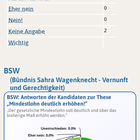
0
Eher nein
0
Nein!
2
Keine Angabe
Wichtig
BSW
(Bündnis Sahra Wagenknecht - Vernunft
und Gerechtigkeit)
BSW: Antworten der Kandidaten zur These
„Mindestlohn deutlich erhöhen!“
„Der gesetzliche Mindestlohn soll deutlich und über das
bisherige Maß erhöht werden.“
Unentschieden:
Unentschieden:
0.0%
0.0%
Eher nein:
Eher nein:
0.0%
0.0%