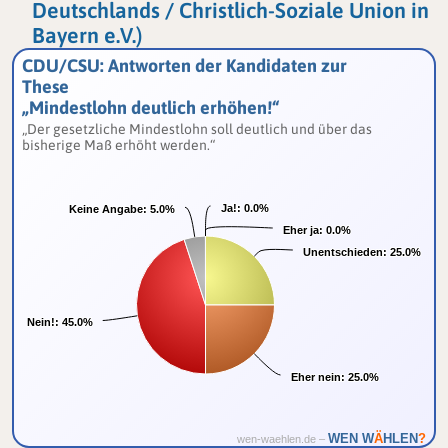
Deutschlands / Christlich-Soziale Union in
Bayern e.V.)
CDU/CSU: Antworten der Kandidaten zur
These
„Mindestlohn deutlich erhöhen!“
„Der gesetzliche Mindestlohn soll deutlich und über das
bisherige Maß erhöht werden.“
Ja!:
Ja!:
0.0%
0.0%
Keine Angabe:
Keine Angabe:
5.0%
5.0%
Eher ja:
Eher ja:
0.0%
0.0%
Unentschieden:
Unentschieden:
25.0%
25.0%
Nein!:
Nein!:
45.0%
45.0%
Eher nein:
Eher nein:
25.0%
25.0%
Ä
WEN W
HLEN
?
wen-waehlen.de –