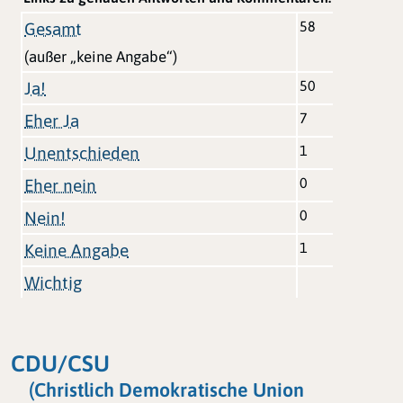
58
Gesamt
(außer „keine Angabe“)
50
Ja!
7
Eher Ja
1
Unentschieden
0
Eher nein
0
Nein!
1
Keine Angabe
Wichtig
CDU/CSU
(Christlich Demokratische Union