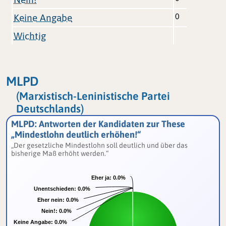
0
Keine Angabe
Wichtig
MLPD
(Marxistisch-Leninistische Partei
Deutschlands)
MLPD: Antworten der Kandidaten zur These
„Mindestlohn deutlich erhöhen!“
„Der gesetzliche Mindestlohn soll deutlich und über das
bisherige Maß erhöht werden.“
Eher ja:
Eher ja:
0.0%
0.0%
Unentschieden:
Unentschieden:
0.0%
0.0%
Eher nein:
Eher nein:
0.0%
0.0%
Nein!:
Nein!:
0.0%
0.0%
Keine Angabe:
Keine Angabe:
0.0%
0.0%