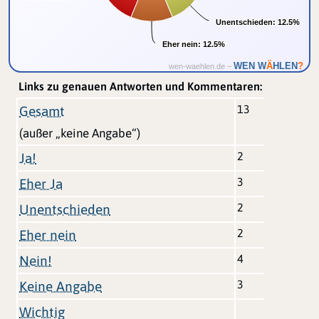
Unentschieden:
Unentschieden:
12.5%
12.5%
Eher nein:
Eher nein:
12.5%
12.5%
Ä
WEN W
HLEN
?
wen-waehlen.de –
Links zu genauen Antworten und Kommentaren:
13
Gesamt
(außer „keine Angabe“)
2
Ja!
3
Eher Ja
2
Unentschieden
2
Eher nein
4
Nein!
3
Keine Angabe
Wichtig