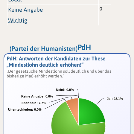
0
Keine Angabe
Wichtig
PdH
(Partei der Humanisten)
PdH: Antworten der Kandidaten zur These
„Mindestlohn deutlich erhöhen!“
„Der gesetzliche Mindestlohn soll deutlich und über das
bisherige Maß erhöht werden.“
Nein!:
Nein!:
0.0%
0.0%
Keine Angabe:
Keine Angabe:
0.0%
0.0%
Ja!:
Ja!:
23.1%
23.1%
Eher nein:
Eher nein:
7.7%
7.7%
Unentschieden:
Unentschieden:
0.0%
0.0%