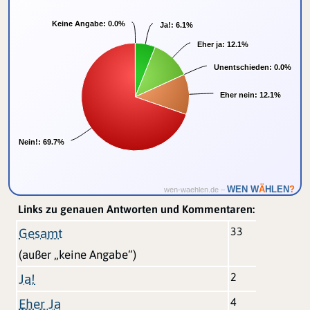
Keine Angabe:
Keine Angabe:
0.0%
0.0%
Ja!:
Ja!:
6.1%
6.1%
Eher ja:
Eher ja:
12.1%
12.1%
Unentschieden:
Unentschieden:
0.0%
0.0%
Eher nein:
Eher nein:
12.1%
12.1%
Nein!:
Nein!:
69.7%
69.7%
Ä
WEN W
HLEN
?
wen-waehlen.de –
Links zu genauen Antworten und Kommentaren:
33
Gesamt
(außer „keine Angabe“)
2
Ja!
4
Eher Ja