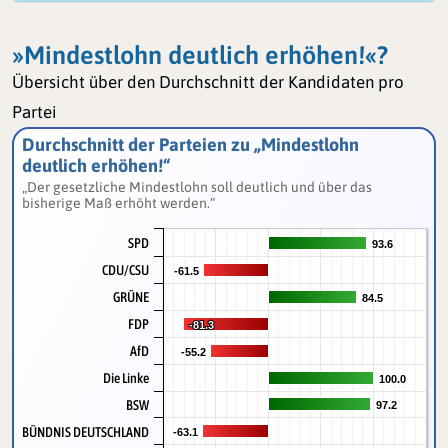
»Mindestlohn deutlich erhöhen!«?
Übersicht über den Durchschnitt der Kandidaten pro
Partei
Durchschnitt der Parteien zu „Mindestlohn
deutlich erhöhen!“
„Der gesetzliche Mindestlohn soll deutlich und über das
bisherige Maß erhöht werden.“
SPD
93.6
93.6
CDU/CSU
-61.5
-61.5
GRÜNE
84.5
84.5
FDP
-81.3
-81.3
AfD
-55.2
-55.2
Die Linke
100.0
100.0
BSW
97.2
97.2
BÜNDNIS DEUTSCHLAND
-63.1
-63.1