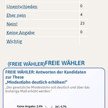
0
Unentschieden
4
Eher nein
23
Nein!
0
Keine Angabe
Wichtig
FREIE WÄHLER
(FREIE WÄHLER)
FREIE WÄHLER: Antworten der Kandidaten
zur These
„Mindestlohn deutlich erhöhen!“
„Der gesetzliche Mindestlohn soll deutlich und über das
bisherige Maß erhöht werden.“
Keine Angabe:
Keine Angabe:
2.4%
2.4%
Ja!:
Ja!:
4.7%
4.7%