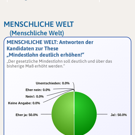
MENSCHLICHE WELT
(Menschliche Welt)
MENSCHLICHE WELT: Antworten der
Kandidaten zur These
„Mindestlohn deutlich erhöhen!“
„Der gesetzliche Mindestlohn soll deutlich und über das
bisherige Maß erhöht werden.“
Unentschieden:
Unentschieden:
0.0%
0.0%
Eher nein:
Eher nein:
0.0%
0.0%
Nein!:
Nein!:
0.0%
0.0%
Keine Angabe:
Keine Angabe:
0.0%
0.0%
Eher ja:
Eher ja:
50.0%
50.0%
Ja!:
Ja!:
50.0%
50.0%