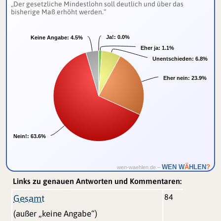
„Der gesetzliche Mindestlohn soll deutlich und über das
bisherige Maß erhöht werden.“
Ja!:
Ja!:
0.0%
0.0%
Keine Angabe:
Keine Angabe:
4.5%
4.5%
Eher ja:
Eher ja:
1.1%
1.1%
Unentschieden:
Unentschieden:
6.8%
6.8%
Eher nein:
Eher nein:
23.9%
23.9%
Nein!:
Nein!:
63.6%
63.6%
Ä
WEN W
HLEN
?
wen-waehlen.de –
Links zu genauen Antworten und Kommentaren:
84
Gesamt
(außer „keine Angabe“)