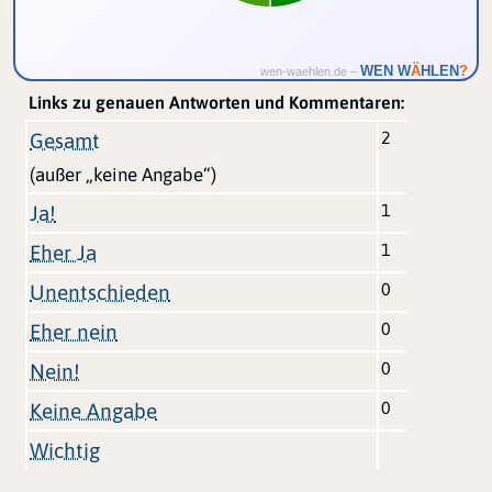
Ä
WEN W
HLEN
?
wen-waehlen.de –
Links zu genauen Antworten und Kommentaren:
2
Gesamt
(außer „keine Angabe“)
1
Ja!
1
Eher Ja
0
Unentschieden
0
Eher nein
0
Nein!
0
Keine Angabe
Wichtig