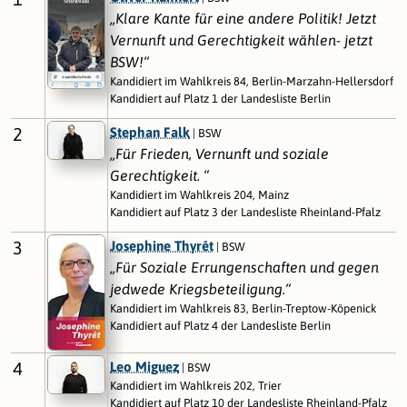
„Klare Kante für eine andere Politik! Jetzt
Vernunft und Gerechtigkeit wählen- jetzt
BSW!“
Kandidiert im Wahlkreis 84, Berlin-Marzahn-Hellersdorf
Kandidiert auf Platz 1 der Landesliste Berlin
2
Stephan Falk
| BSW
„Für Frieden, Vernunft und soziale
Gerechtigkeit. “
Kandidiert im Wahlkreis 204, Mainz
Kandidiert auf Platz 3 der Landesliste Rheinland-Pfalz
3
Josephine Thyrêt
| BSW
„Für Soziale Errungenschaften und gegen
jedwede Kriegsbeteiligung.“
Kandidiert im Wahlkreis 83, Berlin-Treptow-Köpenick
Kandidiert auf Platz 4 der Landesliste Berlin
4
Leo Miguez
| BSW
Kandidiert im Wahlkreis 202, Trier
Kandidiert auf Platz 10 der Landesliste Rheinland-Pfalz