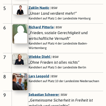
5
Zaklin Nastic
| BSW
„Unser Land verdient mehr!“
Kandidiert auf Platz 1 der Landesliste Hamburg
6
Richard Pitterle
| BSW
„Frieden, soziale Gerechtigkeit und
wirtschaftliche Vernunft“
Kandidiert auf Platz 4 der Landesliste Baden-
Württemberg
7
Wiebke Diehl
| BSW
„Ohne Frieden ist alles nichts“
Kandidiert auf Platz 5 der Landesliste Berlin
8
Lars Leopold
| BSW
Kandidiert auf Platz 10 der Landesliste Niedersachsen
9
Sebastian Scheerer
| BSW
„Gemeinsame Sicherheit in Freiheit ist
möglich und vernünftig“