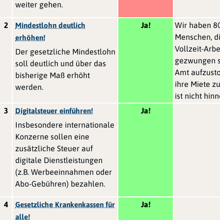
weiter gehen.
2
Ja!
Wir haben 8
Mindestlohn deutlich
Menschen, di
erhöhen!
Vollzeit-Arbe
Der gesetzliche Mindestlohn
gezwungen s
soll deutlich und über das
Amt aufzust
bisherige Maß erhöht
ihre Miete z
werden.
ist nicht hin
3
Ja!
Digitalsteuer einführen!
Insbesondere internationale
Konzerne sollen eine
zusätzliche Steuer auf
digitale Dienstleistungen
(z.B. Werbeeinnahmen oder
Abo-Gebühren) bezahlen.
4
Ja!
Gesetzliche Krankenkassen für
alle!