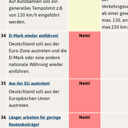
Auf Autobahnen soll ein
Verkehrsgesc
generelles Tempolimit z.B.
ab einer gew
von 130 km/h eingeführt
max. 130, an
werden.
max.150 km
34
Nein!
D-Mark wieder einführen!
Deutschland soll aus der
Euro-Zone austreten und die
D-Mark oder eine andere
nationale Währung wieder
einführen.
35
Nein!
Aus der EU austreten!
Deutschland soll aus der
Europäischen Union
austreten.
36
Nein!
Länger arbeiten für geringe
Rentenbeiträge!