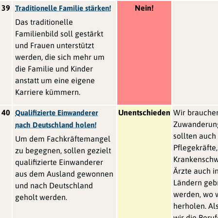
39
Nein!
Traditionelle Familie stärken!
Das traditionelle
Familienbild soll gestärkt
und Frauen unterstützt
werden, die sich mehr um
die Familie und Kinder
anstatt um eine eigene
Karriere kümmern.
40
Unentschieden
Wir brauche
Qualifizierte Einwanderer
Zuwanderung
nach Deutschland holen!
sollten auch
Um dem Fachkräftemangel
Pflegekräfte,
zu begegnen, sollen gezielt
Krankenschw
qualifizierte Einwanderer
Ärzte auch i
aus dem Ausland gewonnen
Ländern geb
und nach Deutschland
werden, wo w
geholt werden.
herholen. Al
wir die Beruf