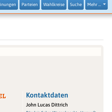
inungen
Parteien
Wahlkreise
Suche
Mehr …
el
Kontaktdaten
John Lucas Dittrich