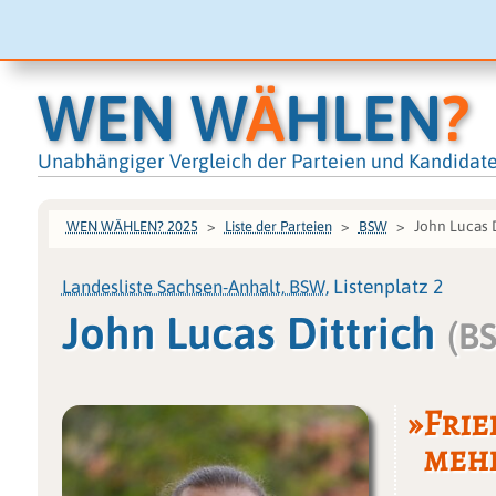
WEN W
Ä
HLEN
?
Unabhängiger Vergleich der Parteien und Kandidat
John Lucas D
WEN WÄHLEN? 2025
Liste der Parteien
BSW
Landesliste Sachsen-Anhalt, BSW
, Listenplatz 2
John Lucas Dittrich
(B
»Frie
mehr