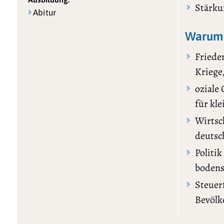
Stärku
Abitur
Warum 
Friede
Kriege
oziale
für kl
Wirtsch
deutsc
Politi
bodens
Steuer
Bevölk