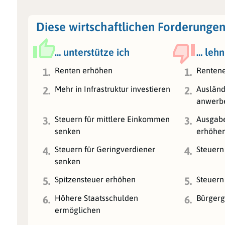
Diese wirtschaftlichen Forderungen
… unterstütze ich
… lehn
Renten erhöhen
Rentene
1.
1.
Mehr in Infrastruktur investieren
Ausländ
2.
2.
anwerb
Steuern für mittlere Einkommen
Ausgabe
3.
3.
senken
erhöhe
Steuern für Geringverdiener
Steuern
4.
4.
senken
Spitzensteuer erhöhen
Steuern
5.
5.
Höhere Staatsschulden
Bürgerg
6.
6.
ermöglichen