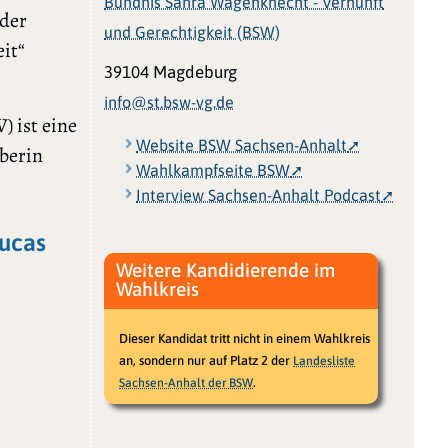
Bündnis Sahra Wagenknecht - Vernunft
 der
und Gerechtigkeit (BSW)
it“
39104 Magdeburg
info@st.bsw-vg.de
 ist eine
Website BSW Sachsen-Anhalt
eberin
Wahlkampfseite BSW
Interview Sachsen-Anhalt Podcast
Lucas
Weitere Kandidierende im
Wahlkreis
Dieser Kandidat tritt nicht in einem Wahlkreis
an, sondern nur auf Platz 2 der
Landesliste
.
Sachsen-Anhalt der BSW