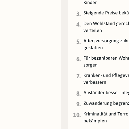
Kinder
Steigende Preise bek
3.
Den Wohlstand gerec
4.
verteilen
Altersversorgung zuku
5.
gestalten
Für bezahlbaren Wo
6.
sorgen
Kranken- und Pflegev
7.
verbessern
Ausländer besser inte
8.
Zuwanderung begren
9.
Kriminalität und Terr
10.
bekämpfen