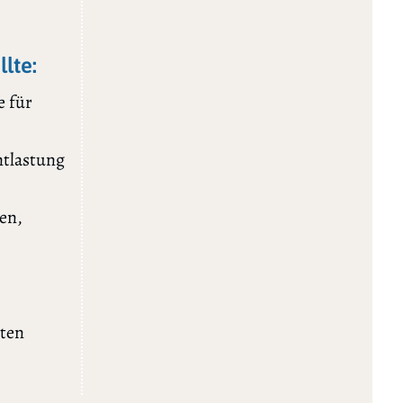
lte:
e für
ntlastung
en,
iten