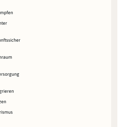
ämpfen
hter
nftssicher
hnraum
ersorgung
grieren
zen
orismus