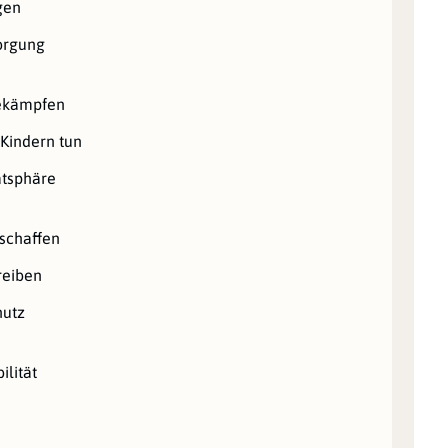
gen
orgung
bekämpfen
 Kindern tun
atsphäre
schaffen
reiben
hutz
ilität