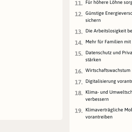
Für höhere Löhne sor
11.
Günstige Energievers
12.
sichern
Die Arbeitslosigkeit 
13.
Mehr für Familien mit
14.
Datenschutz und Priv
15.
stärken
Wirtschaftswachstum 
16.
Digitalisierung vorant
17.
Klima- und Umweltsc
18.
verbessern
Klimaverträgliche Mob
19.
vorantreiben