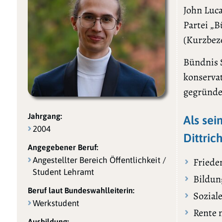
John Luca
Partei „
(Kurzbez
Bündnis 
konservat
gegründe
Jahrgang:
Als sei
2004
Dittrich
Angegebener Beruf:
Angestellter Bereich Öffentlichkeit /
Friede
Student Lehramt
Bildun
Beruf laut Bundeswahlleiterin:
Sozial
Werkstudent
Rente 
Ausbildung: