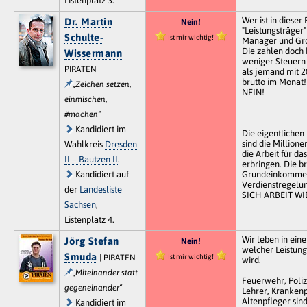
Listenplatz 3.
Wer ist in dieser
Dr. Martin
Nein!
"Leistungsträger
Schulte-
Ist mir wichtig!
Manager und Gr
Die zahlen doch 
Wissermann
|
weniger Steuern
PIRATEN
als jemand mit 2
brutto im Monat! 
„Zeichen setzen,
NEIN!
einmischen,
#machen“
Kandidiert im
Die eigentlichen
sind die Million
Wahlkreis
Dresden
die Arbeit für da
II – Bautzen II
.
erbringen. Die b
Kandidiert auf
Grundeinkommen
Verdienstregelu
der
Landesliste
SICH ARBEIT W
Sachsen
,
Listenplatz 4.
Wir leben in einer
Jörg Stefan
Nein!
welcher Leistung 
Smuda
Ist mir wichtig!
| PIRATEN
wird.
„Miteinander statt
Feuerwehr, Polize
gegeneinander“
Lehrer, Krankenp
Altenpfleger sind
Kandidiert im