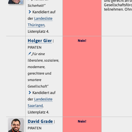
und gerecht an d
Gesellschaftsför
Sicherheit!“
teilnehmen. Oh
Kandidiert auf
der
Landesliste
Thüringen
,
Listenplatz 4.
Holger Gier
Nein!
|
PIRATEN
„Für eine
liberalere, sozialere,
modernere,
gerechtere und
smartere
Gesellschaft“
Kandidiert auf
der
Landesliste
Saarland
,
Listenplatz 4.
David Grade
Nein!
|
PIRATEN