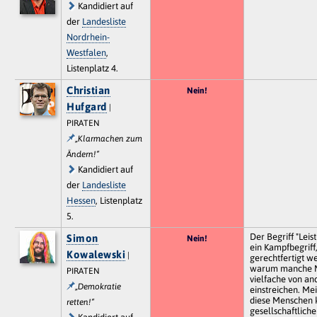
Kandidiert auf
der
Landesliste
Nordrhein-
Westfalen
,
Listenplatz 4.
Christian
Nein!
Hufgard
|
PIRATEN
„Klarmachen zum
Ändern!“
Kandidiert auf
der
Landesliste
Hessen
, Listenplatz
5.
Der Begriff "Leist
Simon
Nein!
ein Kampfbegriff
Kowalewski
|
gerechtfertigt we
warum manche M
PIRATEN
vielfache von an
„Demokratie
einstreichen. Me
diese Menschen 
retten!“
gesellschaftliche