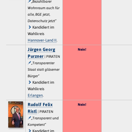
„Bezahlbarer
Wohnraum auch für
alle, BGE jetzt,
Datenschutz jetzt“
Kandidiert im
Wahlkreis
Hannover-Land II
.
Jürgen Georg
Nein!
Purzner
| PIRATEN
„Transparenter
Staat statt gläserner
Bürger“
Kandidiert im
Wahlkreis
Erlangen
.
Rudolf Felix
Nein!
Ristl
| PIRATEN
„Transparent und
Kompetent“
Kandidiert im