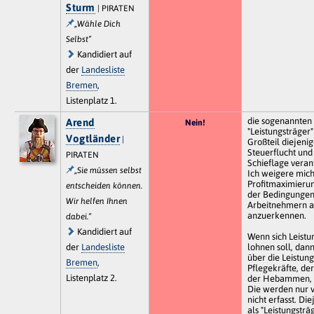
Sturm
| PIRATEN
„Wähle Dich
Selbst“
Kandidiert auf
der
Landesliste
Bremen
,
Listenplatz 1.
die sogenannten
Arend
Nein!
"Leistungsträger
Vogtländer
|
Großteil diejenig
Steuerflucht und
PIRATEN
Schieflage verant
„Sie müssen selbst
Ich weigere mich
Profitmaximierun
entscheiden können.
der Bedingungen
Wir helfen Ihnen
Arbeitnehmern al
anzuerkennen.
dabei.“
Kandidiert auf
Wenn sich Leistu
der
Landesliste
lohnen soll, dan
über die Leistun
Bremen
,
Pflegekräfte, de
Listenplatz 2.
der Hebammen, e
Die werden nur 
nicht erfasst. Die
als "Leistungsträ