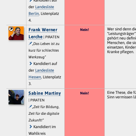
Kandidiert auf
der
Landesliste
Berlin
, Listenplatz
4.
Wer sind denn di
Frank Werner
Nein!
"Leistungsträger"
Lerche
| PIRATEN
gehört neu defini
Menschen, die si
„Das Leben ist zu
einsetzen, Kinde
kurz für schlechtes
Kranke pflegen.
Werkzeug“
Kandidiert auf
der
Landesliste
Hessen
, Listenplatz
3.
Eine These, die f
Sabine Martiny
Nein!
Sinn vermissen lä
| PIRATEN
„Zeit für Bildung,
Zeit für die digitale
Zukunft!“
Kandidiert im
Wahlkreis