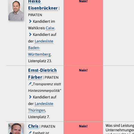
Heiko
Nein!
Eisenbrückner
|
PIRATEN
Kandidiert im
Wahlkreis
Calw
.
Kandidiert auf
der
Landesliste
Baden-
Württemberg
,
Listenplatz 23.
Ernst-Dietrich
Nein!
Färber
| PIRATEN
„Transparenz statt
Hinterzimmerpolitik“
Kandidiert auf
der
Landesliste
Thüringen
,
Listenplatz 7.
Was sind Leistun
Chris
Nein!
| PIRATEN
Unternehmungen 
„Freiheit ist