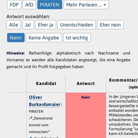
FDP
AfD
PIRATEN
Mehr Parteien …
Antwort auswählen:
Alle
Ja!
Eher ja
Unentschieden
Eher nein
Nein!
Keine Angabe
Ist wichtig
Hinweise:
Reihenfolge: alphabetisch nach Nachname und
Vorname; es werden alle Kandidaten angezeigt, die eine Angabe
gemacht und ihr Profil freigegeben haben
Kommentar/
Kandidat
Antwort
(opti
In der jüngeren
Oliver
Nein!
sind wirtschaftlic
Burkardsmaier
|
bessergestellte 
entlastet worden
PIRATEN
Mittelstandes un
„Demokratie
schwächeren. Die
umzukehren. Die
kommt vom
Formulierung "Le
mitmachen!“
kann ich keinesfa