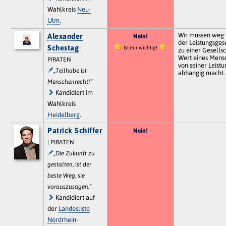
Wahlkreis
Neu-
Ulm
.
Wir müssen weg
Alexander
Nein!
der Leistungsgese
Schestag
Ist mir wichtig!
|
zu einer Gesellsc
Wert eines Mens
PIRATEN
von seiner Leistu
„Teilhabe ist
abhängig macht.
Menschenrecht!“
Kandidiert im
Wahlkreis
Heidelberg
.
Patrick Schiffer
Nein!
| PIRATEN
„Die Zukunft zu
gestalten, ist der
beste Weg, sie
vorauszusagen.“
Kandidiert auf
der
Landesliste
Nordrhein-