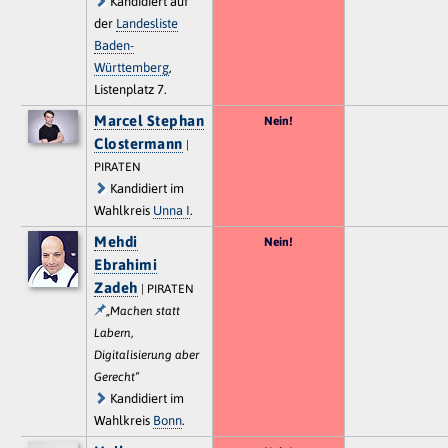
Kandidiert auf
der
Landesliste
Baden-
Württemberg
,
Listenplatz 7.
Marcel Stephan
Nein!
Clostermann
|
PIRATEN
Kandidiert im
Wahlkreis
Unna I
.
Mehdi
Nein!
Ebrahimi
Zadeh
| PIRATEN
„Machen statt
Labern,
Digitalisierung aber
Gerecht“
Kandidiert im
Wahlkreis
Bonn
.