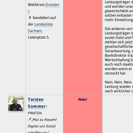
Leistungsträger 
Wahlkreis
Dresden
und werden unau
gewertschätzt un
I
.
sollten entlaste
Kandidiert auf
mehr Einstellung
der
Landesliste
Die anderen ver
Sachsen
,
Leistungsträge
Listenplatz 5.
zuviel Geld und P
stehlen sich jetz
gesellschaftlich
Verantwortung, 
Bankdirektor träg
Wertschöpfung b
auch noch staatli
werden wenn er s
verzockt hat.
Nein, Nein, Nein
Leistung wieder 
nach wirklicher L
Torsten
Nein!
Sommer
|
PIRATEN
„Mut zu Neuem!
Digital uns Sozial
schaffen wir.“