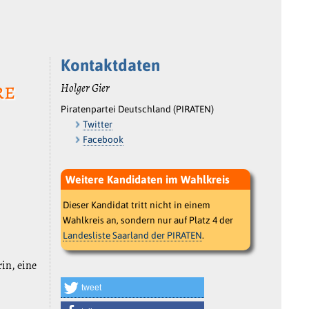
Kontaktdaten
re
Holger Gier
Piratenpartei Deutschland (PIRATEN)
Twitter
Facebook
Weitere Kandidaten im Wahlkreis
Dieser Kandidat tritt nicht in einem
Wahlkreis an, sondern nur auf Platz 4 der
Landesliste Saarland der PIRATEN
.
rin, eine
tweet