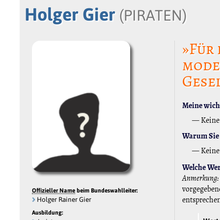
Holger Gier
(PIRATEN)
»Für 
mode
Gese
Meine wicht
— Keine
Warum Sie 
— Keine
Welche Wert
Anmerkung:
vorgegebene
Offizieller Name
beim Bundeswahlleiter:
entspreche
Holger Rainer Gier
Ausbildung: