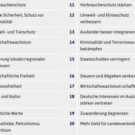
raucherschutz
11
Verbraucherschutz stärken
e Sicherheit, Schutz vor
12
Umwelt- und Klimaschutz
nalität
verbessern
lt- und Tierschutz
13
Ausländer besser integrieren
schaftswachstum
14
Kriminalität und Terrorismus
bekämpfen
rung lokaler/regionaler
15
Staatsschulden verringern
essen
chaftliche Freiheit
16
Steuern und Abgaben senke
ionsfreiheit
17
Wirtschaftswachstum schaff
 und Kultur
18
Deutsche Interessen im Ausl
stärker vertreten
tliche Werte
19
Zuwanderung begrenzen
tliebe, Patriotismus,
20
Mehr Geld für Landesvertei
chtum