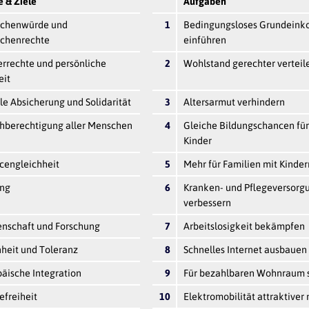
 & Ziele
Aufgaben
chenwürde und
1
Bedingungsloses Grundein
chenrechte
einführen
rrechte und persönliche
2
Wohlstand gerechter verteil
eit
le Absicherung und Solidarität
3
Altersarmut verhindern
chberechtigung aller Menschen
4
Gleiche Bildungschancen für
Kinder
cengleichheit
5
Mehr für Familien mit Kinder
ung
6
Kranken- und Pflegeversorg
verbessern
enschaft und Forschung
7
Arbeitslosigkeit bekämpfen
heit und Toleranz
8
Schnelles Internet ausbauen
äische Integration
9
Für bezahlbaren Wohnraum 
efreiheit
10
Elektromobilität attraktive