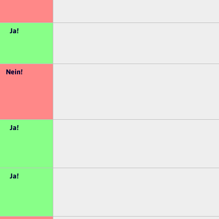
Ja!
Nein!
Ja!
Ja!