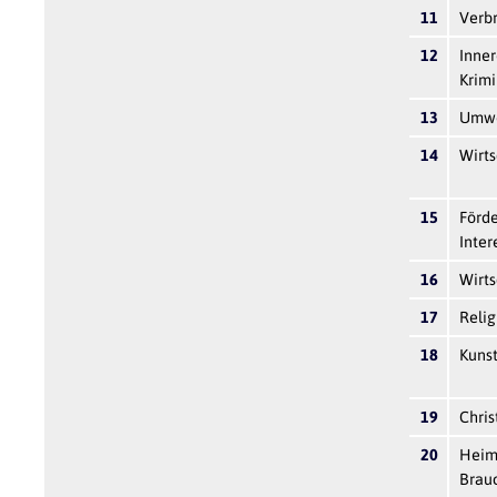
11
Verb
12
Inner
Krimi
13
Umwe
14
Wirt
15
Förde
Inter
16
Wirts
17
Relig
18
Kunst
19
Chris
20
Heima
Brau