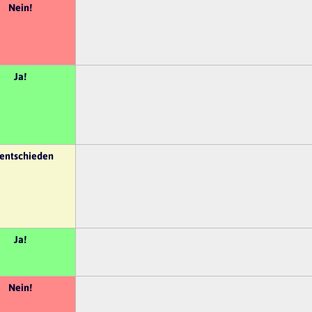
Nein!
Ja!
entschieden
Ja!
Nein!