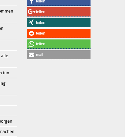
teilen
kommen
teilen
teilen
en
teilen
teilen
mail
 alle
n tun
ung
sorgen
r machen