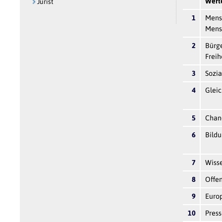
Werte
Jurist
1
Mens
Mens
2
Bürge
Freih
3
Sozia
4
Glei
5
Chan
6
Bild
7
Wiss
8
Offen
9
Europ
10
Press