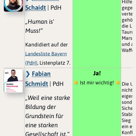
Hilfe 
Schaidt
| PdH
gegen
vertei
gehört
„Human is'
die Li
Muss!“
Taurus
Marsc
und a
Kandidiert auf der
Waffe
Landesliste Bayern
(PdH)
, Listenplatz 7.
Ja!
Fabian
Ist mir wichtig!
Schmidt
| PdH
Die Uk
nicht n
eigene
„Weil eine starke
sonder
Bildung der
Sicher
Stabili
Grundstein für
Sieg R
eine starken
ein ei
Konfli
Gesellschaft ist.“