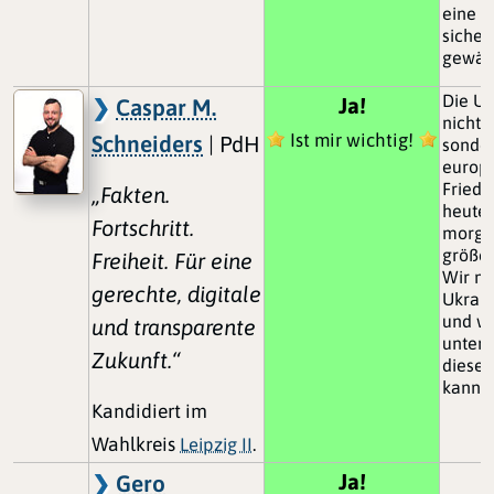
eine f
sicher
gewähr
Die Uk
Ja!
Caspar M.
nicht n
Ist mir wichtig!
Schneiders
| PdH
sonder
europ
Fried
„Fakten.
heute z
Fortschritt.
morge
größer
Freiheit. Für eine
Wir m
gerechte, digitale
Ukrain
und wi
und transparente
unters
Zukunft.“
diesen
kann.
Kandidiert im
Wahlkreis
Leipzig II
.
Ja!
Gero