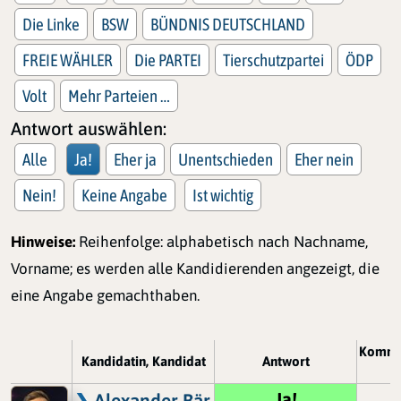
Die Linke
BSW
BÜNDNIS DEUTSCHLAND
FREIE WÄHLER
Die PARTEI
Tierschutzpartei
ÖDP
Volt
Mehr Parteien …
Antwort auswählen:
Alle
Ja!
Eher ja
Unentschieden
Eher nein
Nein!
Keine Angabe
Ist wichtig
Hinweise:
Reihenfolge: alphabetisch nach Nachname,
Vorname; es werden alle Kandidierenden angezeigt, die
eine Angabe gemachthaben.
Komme
Kandidatin, Kandidat
Antwort
Ja!
Alexander Bär