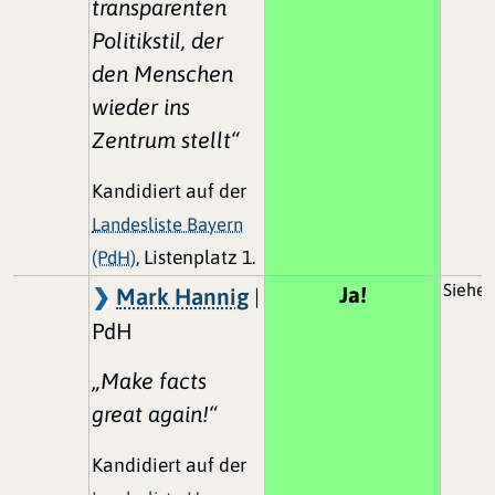
transparenten
Politikstil, der
den Menschen
wieder ins
Zentrum stellt“
Kandidiert auf der
Landesliste Bayern
(PdH)
, Listenplatz 1.
Siehe 
Ja!
Mark Hannig
|
PdH
„Make facts
great again!“
Kandidiert auf der