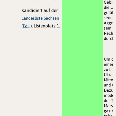
Gebiet
die Uk
Kandidiert auf der
gefähr
senden
Landesliste Sachsen
Aggres
(PdH)
, Listenplatz 1.
sein k
Recht 
durchs
Um de
einem
zu bri
Ukrain
Mittel
und Ge
Dazu 
moder
der Ta
Marsch
geziel
Infras