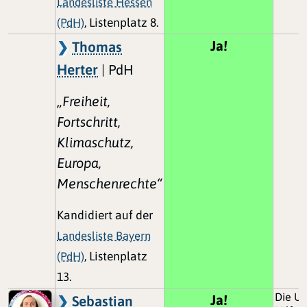
Landesliste Hessen
(PdH)
, Listenplatz 8.
Ja!
Thomas
Herter
| PdH
„Freiheit,
Fortschritt,
Klimaschutz,
Europa,
Menschenrechte“
Kandidiert auf der
Landesliste Bayern
(PdH)
, Listenplatz
13.
Die Uk
Ja!
Sebastian