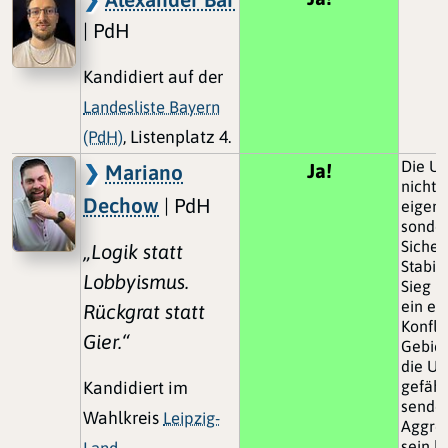
| PdH
Kandidiert auf der
Landesliste Bayern
(PdH)
, Listenplatz 4.
Die Uk
Ja!
Mariano
nicht n
Dechow
| PdH
eigene
sonder
Sicher
„Logik statt
Stabili
Lobbyismus.
Sieg R
ein ei
Rückgrat statt
Konfli
Gier.“
Gebiet
die Uk
gefähr
Kandidiert im
senden
Wahlkreis
Leipzig-
Aggres
sein k
Land
.