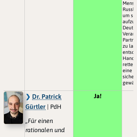
Mensc
Russla
um se
aufzus
Deutsc
Verant
Partne
zu las
entsch
Hande
retten
eine f
sicher
gewähr
Ja!
Dr. Patrick
Gürtler
| PdH
„Für einen
rationalen und