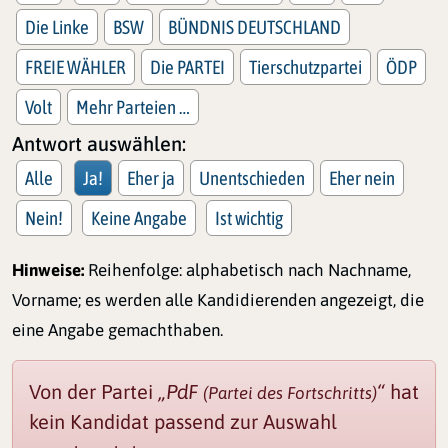
Die Linke
BSW
BÜNDNIS DEUTSCHLAND
FREIE WÄHLER
Die PARTEI
Tierschutzpartei
ÖDP
Volt
Mehr Parteien …
Antwort auswählen:
Alle
Ja!
Eher ja
Unentschieden
Eher nein
Nein!
Keine Angabe
Ist wichtig
Hinweise:
Reihenfolge: alphabetisch nach Nachname,
Vorname; es werden alle Kandidierenden angezeigt, die
eine Angabe gemachthaben.
Von der Partei
„PdF
“
hat
(Partei des Fortschritts)
kein Kandidat passend zur Auswahl