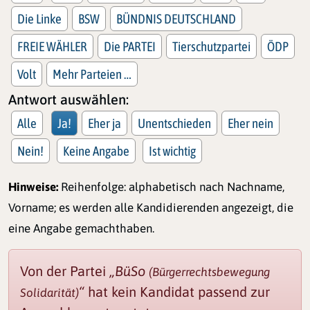
Die Linke
BSW
BÜNDNIS DEUTSCHLAND
FREIE WÄHLER
Die PARTEI
Tierschutzpartei
ÖDP
Volt
Mehr Parteien …
Antwort auswählen:
Alle
Ja!
Eher ja
Unentschieden
Eher nein
Nein!
Keine Angabe
Ist wichtig
Hinweise:
Reihenfolge: alphabetisch nach Nachname,
Vorname; es werden alle Kandidierenden angezeigt, die
eine Angabe gemachthaben.
Von der Partei
„BüSo
(Bürgerrechtsbewegung
“
hat kein Kandidat passend zur
Solidarität)