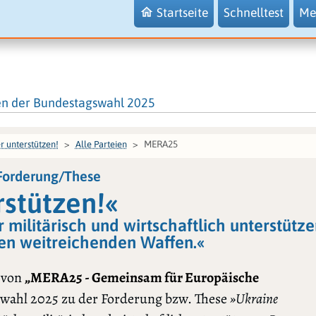
Startseite
Schnelltest
Me
en der Bundestagswahl 2025
MERA25
r unterstützen!
Alle Parteien
Forderung/These
rstützen!«
 militärisch und wirtschaftlich unterstütze
en weitreichenden Waffen.«
 von
„MERA25 - Gemeinsam für Europäische
wahl 2025 zu der Forderung bzw. These
»Ukraine