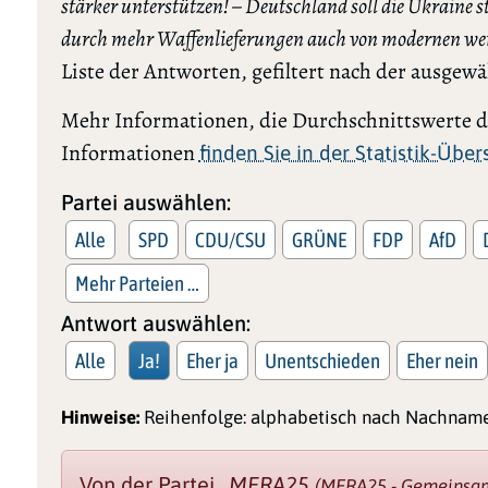
stärker unterstützen! – Deutschland soll die Ukraine s
durch mehr Waffenlieferungen auch von modernen we
Liste der Antworten, gefiltert nach der ausgew
Mehr Informationen, die Durchschnittswerte de
Informationen
finden Sie in der Statistik-Übe
Partei auswählen:
Alle
SPD
CDU/CSU
GRÜNE
FDP
AfD
Mehr Parteien …
Antwort auswählen:
Alle
Ja!
Eher ja
Unentschieden
Eher nein
Hinweise:
Reihenfolge: alphabetisch nach Nachname
Von der Partei
„MERA25
(MERA25 - Gemeinsam