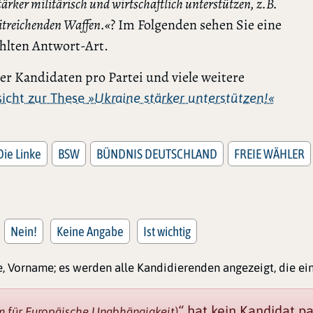
tärker militärisch und wirtschaftlich unterstützen, z.B.
itreichenden Waffen.«
? Im Folgenden sehen Sie eine
ählten Antwort-Art.
r Kandidaten pro Partei und viele weitere
rsicht zur These
»Ukraine stärker unterstützen!«
Die Linke
BSW
BÜNDNIS DEUTSCHLAND
FREIE WÄHLER
Nein!
Keine Angabe
Ist wichtig
, Vorname; es werden alle Kandidierenden angezeigt, die e
“
hat kein Kandidat p
 für Europäische Unabhängigkeit)