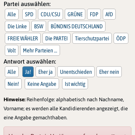
Partei auswählen:
Alle
SPD
CDU/CSU
GRÜNE
FDP
AfD
Die Linke
BSW
BÜNDNIS DEUTSCHLAND
FREIE WÄHLER
Die PARTEI
Tierschutzpartei
ÖDP
Volt
Mehr Parteien …
Antwort auswählen:
Alle
Ja!
Eher ja
Unentschieden
Eher nein
Nein!
Keine Angabe
Ist wichtig
Hinweise:
Reihenfolge: alphabetisch nach Nachname,
Vorname; es werden alle Kandidierenden angezeigt, die
eine Angabe gemachthaben.