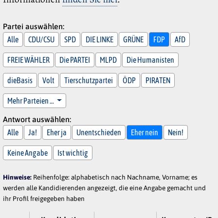
Partei auswählen:
Alle
CDU/CSU
SPD
DIE LINKE
GRÜNE
FDP
AfD
FREIE WÄHLER
Die PARTEI
MLPD
Die Humanisten
dieBasis
Volt
Tierschutzpartei
ÖDP
PIRATEN
Mehr Parteien …
Antwort auswählen:
Alle
Ja!
Eher ja
Unentschieden
Eher nein
Nein!
Keine Angabe
Ist wichtig
Hinweise:
Reihenfolge: alphabetisch nach Nachname, Vorname; es
werden alle Kandidierenden angezeigt, die eine Angabe gemacht und
ihr Profil freigegeben haben