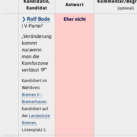
Kandidatin,
Kommentar/Begr
Antwort
Kandidat
(optional)
Rolf Bode
Eher nicht
| V-Partei³
„Veränderung
kommt
nur,wenn
man die
Komforzone
verlässt 💚“
Kandidiert im
Wahlkreis
Bremen II –
Bremerhaven
.
Kandidiert auf
der
Landesliste
Bremen
,
Listenplatz 1.