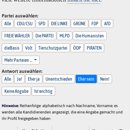
Partei auswählen:
Alle
CDU/CSU
SPD
DIE LINKE
GRÜNE
FDP
AfD
FREIE WÄHLER
Die PARTEI
MLPD
Die Humanisten
dieBasis
Volt
Tierschutzpartei
ÖDP
PIRATEN
Mehr Parteien …
Antwort auswählen:
Alle
Ja!
Eher ja
Unentschieden
Eher nein
Nein!
Keine Angabe
Ist wichtig
Hinweise:
Reihenfolge: alphabetisch nach Nachname, Vorname; es
werden alle Kandidierenden angezeigt, die eine Angabe gemacht und
ihr Profil freigegeben haben