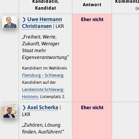
Kandidatin,
Kommenta
Antwort
Kandidat
(o
Uwe Hermann
Eher nicht
Christiansen
| LKR
„Freiheit, Werte,
Zukunft, Weniger
Staat mehr
Eigenverantwortung“
Kandidiert im Wahlkreis
Flensburg – Schleswig
.
Kandidiert auf der
Landesliste Schleswig-
Holstein
, Listenplatz 2.
Axel Scherka
|
Eher nicht
LKR
„Zuhören, Lösung
finden, Ausführen!“