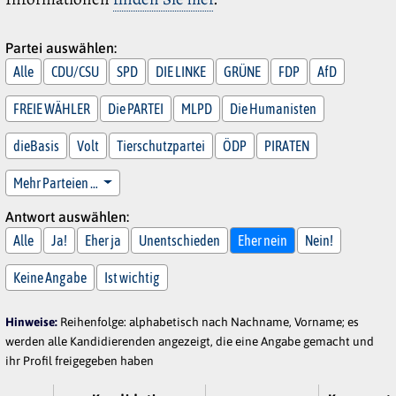
Partei auswählen:
Alle
CDU/CSU
SPD
DIE LINKE
GRÜNE
FDP
AfD
FREIE WÄHLER
Die PARTEI
MLPD
Die Humanisten
dieBasis
Volt
Tierschutzpartei
ÖDP
PIRATEN
Mehr Parteien …
Antwort auswählen:
Alle
Ja!
Eher ja
Unentschieden
Eher nein
Nein!
Keine Angabe
Ist wichtig
Hinweise:
Reihenfolge: alphabetisch nach Nachname, Vorname; es
werden alle Kandidierenden angezeigt, die eine Angabe gemacht und
ihr Profil freigegeben haben