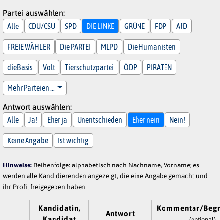
Partei auswählen:
Alle
CDU/CSU
SPD
DIE LINKE
GRÜNE
FDP
AfD
FREIE WÄHLER
Die PARTEI
MLPD
Die Humanisten
dieBasis
Volt
Tierschutzpartei
ÖDP
PIRATEN
Mehr Parteien …
Antwort auswählen:
Alle
Ja!
Eher ja
Unentschieden
Eher nein
Nein!
Keine Angabe
Ist wichtig
Hinweise:
Reihenfolge: alphabetisch nach Nachname, Vorname; es
werden alle Kandidierenden angezeigt, die eine Angabe gemacht und
ihr Profil freigegeben haben
Kandidatin,
Kommentar/Beg
Antwort
Kandidat
(optional)