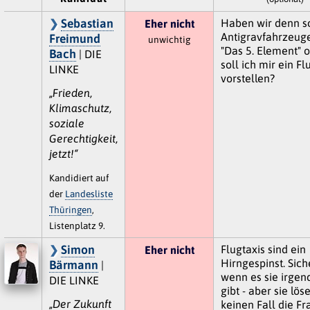
Sebastian
Haben wir denn s
Eher nicht
Antigravfahrzeuge
Freimund
unwichtig
"Das 5. Element" 
Bach
| DIE
soll ich mir ein Fl
LINKE
vorstellen?
„Frieden,
Klimaschutz,
soziale
Gerechtigkeit,
jetzt!“
Kandidiert auf
der
Landesliste
Thüringen
,
Listenplatz 9.
Simon
Flugtaxis sind ein
Eher nicht
Hirngespinst. Siche
Bärmann
|
wenn es sie irge
DIE LINKE
gibt - aber sie lös
„Der Zukunft
keinen Fall die Fr