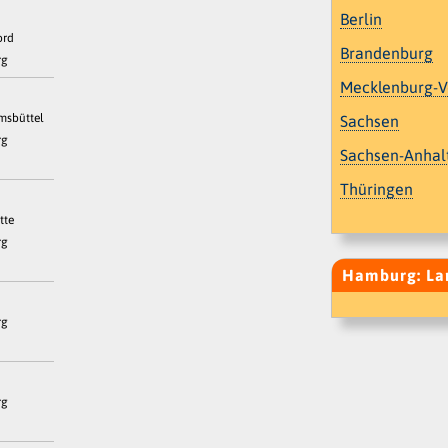
Berlin
ord
Brandenburg
rg
Mecklenburg-
msbüttel
Sachsen
rg
Sachsen-Anhal
Thüringen
tte
rg
Hamburg: Lan
rg
rg