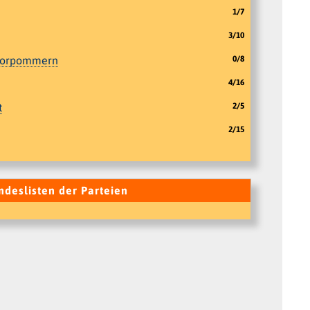
1/7
3/10
Vorpommern
0/8
4/16
t
2/5
2/15
deslisten der Parteien