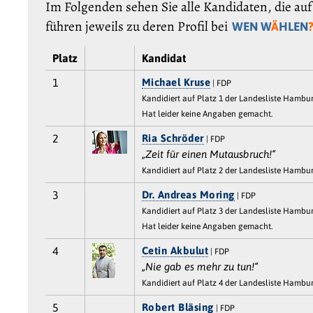
Im Folgenden sehen Sie alle Kandidaten, die au
führen jeweils zu deren Profil bei
WEN W
Ä
HLEN
Platz
Kandidat
1
Michael Kruse
| FDP
Kandidiert auf Platz 1 der Landesliste Hambu
Hat leider keine Angaben gemacht.
2
Ria Schröder
| FDP
„Zeit für einen Mutausbruch!“
Kandidiert auf Platz 2 der Landesliste Hambu
3
Dr. Andreas Moring
| FDP
Kandidiert auf Platz 3 der Landesliste Hambu
Hat leider keine Angaben gemacht.
4
Cetin Akbulut
| FDP
„Nie gab es mehr zu tun!“
Kandidiert auf Platz 4 der Landesliste Hambu
5
Robert Bläsing
| FDP