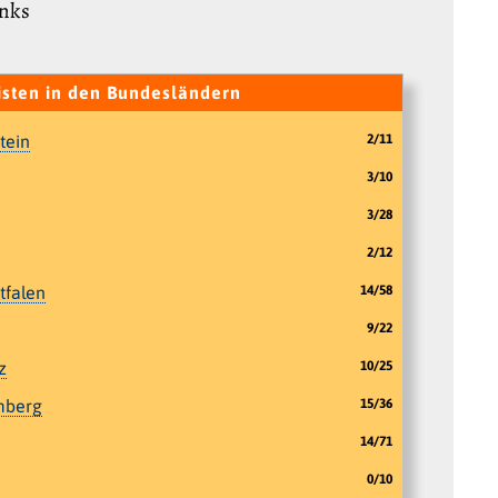
inks
isten in den Bundesländern
tein
2/11
3/10
3/28
2/12
tfalen
14/58
9/22
z
10/25
mberg
15/36
14/71
0/10