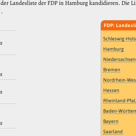
f der Landesliste der FDP in Hamburg kandidieren. Die L
.
?
FDP: Landesl
Schleswig-Hols
rg
Hamburg
Niedersachsen
Bremen
rg
Nordrhein-Wes
Hessen
rg
Rheinland-Pfal
Baden-Württe
Bayern
rg
Saarland