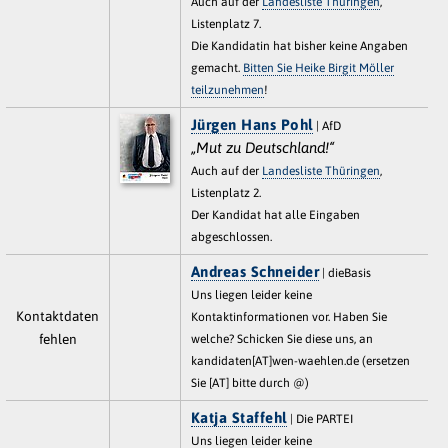
Auch auf der
Landesliste Thüringen
,
Listenplatz 7.
Die Kandidatin hat bisher keine Angaben
gemacht.
Bitten Sie Heike Birgit Möller
teilzunehmen
!
Jürgen Hans Pohl
| AfD
„Mut zu Deutschland!“
Auch auf der
Landesliste Thüringen
,
Listenplatz 2.
Der Kandidat hat alle Eingaben
abgeschlossen.
Andreas Schneider
| dieBasis
Uns liegen leider keine
Kontaktdaten
Kontaktinformationen vor. Haben Sie
fehlen
welche? Schicken Sie diese uns, an
kandidaten[AT]wen-waehlen.de (ersetzen
Sie [AT] bitte durch @)
Katja Staffehl
| Die PARTEI
Uns liegen leider keine