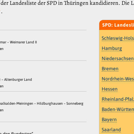
 der Landesliste der SPD in Thüringen kandidieren. Die 
.
?
SPD: Landesl
Schleswig-Hols
imar – Weimarer Land II
Hamburg
gen
Niedersachsen
Bremen
Nordrhein-Wes
z – Altenburger Land
gen
Hessen
Rheinland-Pfal
hmalkalden-Meiningen – Hildburghausen – Sonneberg
Baden-Württe
gen
Bayern
Saarland
in den Bundestag“