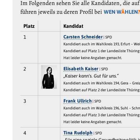
Im Folgenden sehen Sie alle Kandidaten, die auf
führen jeweils zu deren Profil bei
WEN W
Ä
HLEN
Platz
Kandidat
1
Carsten Schneider
| SPD
Kandidiert auch im Wahlkreis 193, Erfurt – We
Kandidiert auf Platz 1 der Landesliste Thürin
Hat leider keine Angaben gemacht.
2
Elisabeth Kaiser
| SPD
„Kaiser kann's. Gut für uns.“
Kandidiert auch im Wahlkreis 194, Gera – Grei
Kandidiert auf Platz 2 der Landesliste Thürin
3
Frank Ullrich
| SPD
Kandidiert auch im Wahlkreis 196, Suhl – Sc
Kandidiert auf Platz 3 der Landesliste Thürin
Hat leider keine Angaben gemacht.
4
Tina Rudolph
| SPD
„Für eine soziale Gesundheitspolitik 