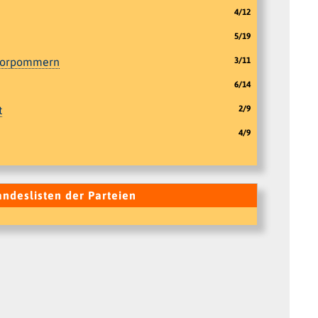
4/12
5/19
Vorpommern
3/11
6/14
t
2/9
4/9
andeslisten der Parteien