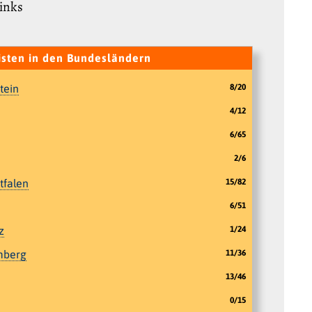
Links
isten in den Bundesländern
tein
8/20
4/12
6/65
2/6
tfalen
15/82
6/51
z
1/24
mberg
11/36
13/46
0/15