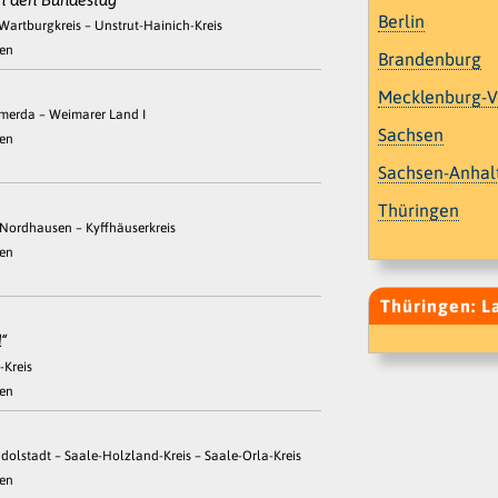
Berlin
Wartburgkreis – Unstrut-Hainich-Kreis
gen
Brandenburg
Mecklenburg-
mmerda – Weimarer Land I
Sachsen
gen
Sachsen-Anhal
Thüringen
 Nordhausen – Kyffhäuserkreis
gen
Thüringen: L
“
-Kreis
gen
dolstadt – Saale-Holzland-Kreis – Saale-Orla-Kreis
gen