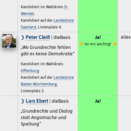
Kandidiert im Wahlkreis
St.
Wendel
.
Kandidiert auf der
Landesliste
Saarland
, Listenplatz 4.
Peter Cleiß
alles
| dieBasis
Ja!
Ist mir wichtig!
„Wo Grundrechte fehlen
gibt es keine Demokratie“
Kandidiert im Wahlkreis
Offenburg
.
Kandidiert auf der
Landesliste
Baden-Württemberg
,
Listenplatz 2.
Lars Ebert
| dieBasis
Ja!
„Grundrechte und Dialog
statt Angstmache und
Spaltung“