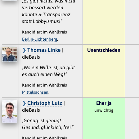
„Es gibt nichts, was nicht
verbessert werden
könnte & Transparenz
statt Lobbyismus!“
Kandidiert im Wahlkreis
Berlin-Lichtenberg
.
Thomas Linke
|
Unentschieden
dieBasis
„Wo ein Wille ist, da gibt
es auch einen Weg!“
Kandidiert im Wahlkreis
Mittelsachsen
.
Christoph Lutz
|
Eher ja
dieBasis
unwichtig
„Genug ist genug! -
Gesund, glücklich, frei.“
Kandidiert im Wahlkreis