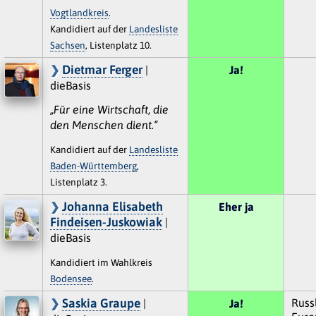
Vogtlandkreis
.
Kandidiert auf der
Landesliste
Sachsen
, Listenplatz 10.
Dietmar Ferger
|
Ja!
dieBasis
„Für eine Wirtschaft, die
den Menschen dient.“
Kandidiert auf der
Landesliste
Baden-Württemberg
,
Listenplatz 3.
Johanna Elisabeth
Eher ja
Findeisen-Juskowiak
|
dieBasis
Kandidiert im Wahlkreis
Bodensee
.
Saskia Graupe
Russ
|
Ja!