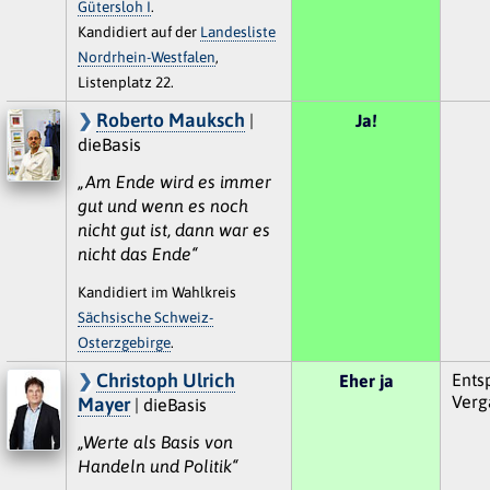
Gütersloh I
.
Kandidiert auf der
Landesliste
Nordrhein-Westfalen
,
Listenplatz 22.
Roberto Mauksch
|
Ja!
dieBasis
„Am Ende wird es immer
gut und wenn es noch
nicht gut ist, dann war es
nicht das Ende“
Kandidiert im Wahlkreis
Sächsische Schweiz-
Osterzgebirge
.
Christoph Ulrich
Ents
Eher ja
Verg
Mayer
| dieBasis
„Werte als Basis von
Handeln und Politik“