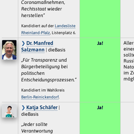
Coronamaßnehmen,
Rechtsstaat wieder
herstellen“
Kandidiert auf der
Landesliste
Rheinland-Pfalz
, Listenplatz 6.
Dr. Manfred
Aller
Ja!
eine
Salzmann
| dieBasis
soll
„Für Transparenz und
Russ
Bürgerbeteiligung bei
Nato-
im Z
politischen
mögl
Entscheidungsprozessen.“
Kandidiert im Wahlkreis
Berlin-Reinickendorf
.
Katja Schäfer
|
Ja!
dieBasis
„Jeder sollte
Verantwortung