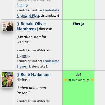
Bitburg
.
Kandidiert auf der
Landesliste
Rheinland-Pfalz
, Listenplatz 4.
Ronald-Oliver
Eher ja
Marahrens
| dieBasis
„Mit allen statt für
wenige.“
Kandidiert im Wahlkreis
Bremen I
.
Kandidiert auf der
Landesliste
Bremen
, Listenplatz 1.
René Markmann
|
Ja!
dieBasis
Ist mir wichtig!
„Leben und leben
lassen!“
Kandidiert im Wahlkreis