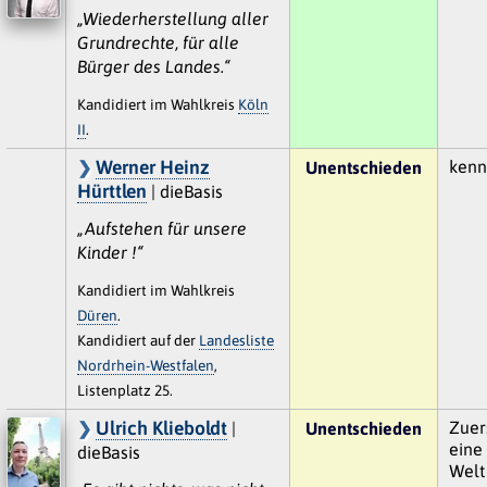
„Wiederherstellung aller
Grundrechte, für alle
Bürger des Landes.“
Kandidiert im Wahlkreis
Köln
II
.
Werner Heinz
kenn
Unentschieden
Hürttlen
| dieBasis
„Aufstehen für unsere
Kinder !“
Kandidiert im Wahlkreis
Düren
.
Kandidiert auf der
Landesliste
Nordrhein-Westfalen
,
Listenplatz 25.
Ulrich Klieboldt
Zuer
|
Unentschieden
eine
dieBasis
Welt 