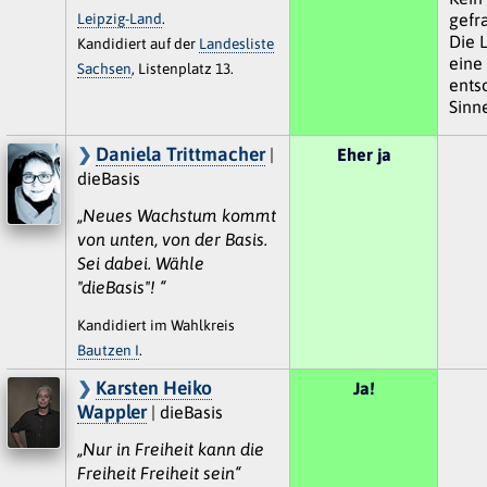
Leipzig-Land
.
gefr
Die 
Kandidiert auf der
Landesliste
eine
Sachsen
, Listenplatz 13.
entsc
Sinn
Daniela Trittmacher
|
Eher ja
dieBasis
„Neues Wachstum kommt
von unten, von der Basis.
Sei dabei. Wähle
"dieBasis"! “
Kandidiert im Wahlkreis
Bautzen I
.
Karsten Heiko
Ja!
Wappler
| dieBasis
„Nur in Freiheit kann die
Freiheit Freiheit sein“