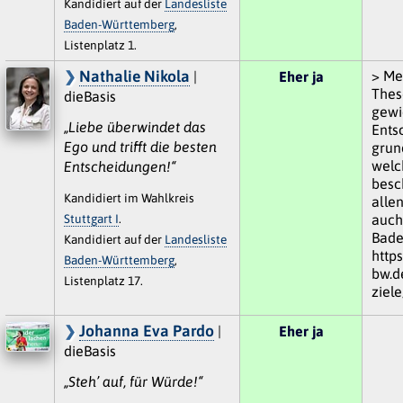
Kandidiert auf der
Landesliste
Baden-Württemberg
,
Listenplatz 1.
Nathalie Nikola
> Me
|
Eher ja
Thes
dieBasis
gewi
„Liebe überwindet das
Entsc
Ego und trifft die besten
grun
welc
Entscheidungen!“
besch
Kandidiert im Wahlkreis
allen
Stuttgart I
.
auch
Bade
Kandidiert auf der
Landesliste
https
Baden-Württemberg
,
bw.d
Listenplatz 17.
ziele
Johanna Eva Pardo
|
Eher ja
dieBasis
„Steh’ auf, für Würde!“