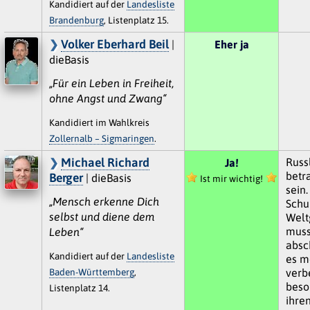
Kandidiert auf der
Landesliste
Brandenburg
, Listenplatz 15.
Volker Eberhard Beil
|
Eher ja
dieBasis
„Für ein Leben in Freiheit,
ohne Angst und Zwang“
Kandidiert im Wahlkreis
Zollernalb – Sigmaringen
.
Michael Richard
Russl
Ja!
betr
Berger
| dieBasis
Ist mir wichtig!
sein.
„Mensch erkenne Dich
Schu
selbst und diene dem
Welt
muss
Leben“
absc
Kandidiert auf der
Landesliste
es m
Baden-Württemberg
,
verb
beso
Listenplatz 14.
ihre