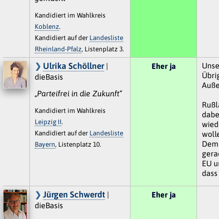
Kandidiert im Wahlkreis
Koblenz
.
Kandidiert auf der
Landesliste
Rheinland-Pfalz
, Listenplatz 3.
Ulrika Schöllner
Unse
|
Eher ja
Übri
dieBasis
Auße
„Parteifrei in die Zukunft“
Rußla
Kandidiert im Wahlkreis
dabe
Leipzig II
.
wied
Kandidiert auf der
Landesliste
woll
Demo
Bayern
, Listenplatz 10.
gera
EU un
dass
Jürgen Schwerdt
|
Eher ja
dieBasis