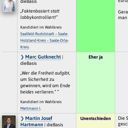
Euro
dieBasis
„Faktenbasiert statt
Gera
lobbykontrolliert!“
man 
Kandidiert im Wahlkreis
Saalfeld-Rudolstadt – Saale-
Holzland-Kreis – Saale-Orla-
Kreis
.
Marc Gutknecht
|
Eher ja
dieBasis
„Wer die Freiheit aufgibt,
um Sicherheit zu
gewinnen, wird am Ende
beides verlieren.“ “
Kandidiert im Wahlkreis
Mettmann I
.
Martin Josef
Die 
Unentschieden
gesc
Hartmann
| dieBasis