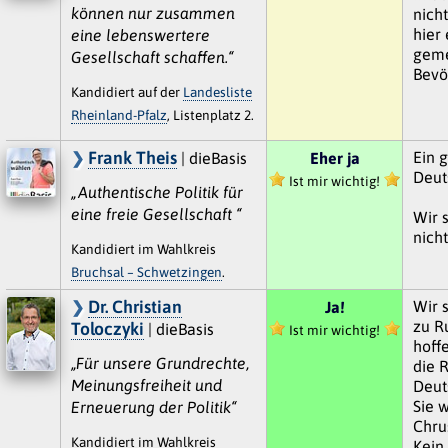
können nur zusammen
nich
hier
eine lebenswertere
geme
Gesellschaft schaffen.“
Bevö
Kandidiert auf der
Landesliste
Rheinland-Pfalz
, Listenplatz 2.
Frank Theis
Ein g
| dieBasis
Eher ja
Deut
Ist mir wichtig!
„Authentische Politik für
eine freie Gesellschaft “
Wir 
nicht
Kandidiert im Wahlkreis
Bruchsal – Schwetzingen
.
Dr. Christian
Wir 
Ja!
zu R
Toloczyki
| dieBasis
Ist mir wichtig!
hoffe
„Für unsere Grundrechte,
die 
Meinungsfreiheit und
Deut
Sie 
Erneuerung der Politik“
Chru
Kandidiert im Wahlkreis
Kein