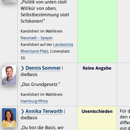
„Politik von unten statt
Willkür von oben,
Selbstbestimmung statt
Schikanen!“
Kandidiert im Wahlkreis
Neustadt – Speyer
.
Kandidiert auf der
Landesliste
Rheinland-Pfalz
, Listenplatz
10.
Dennis Sommer
|
Keine Angabe
dieBasis
„Das Grundgesetz.“
Kandidiert im Wahlkreis
Hamburg-Mitte
.
Annika Terworth
Für 
|
Unentschieden
den 
dieBasis
diff
„Du bist die Basis, wir
mit 