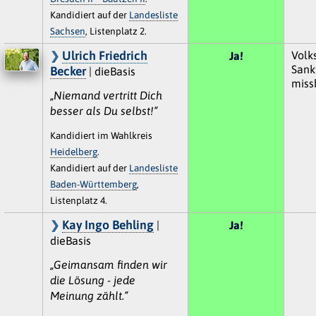
Kandidiert auf der
Landesliste
Sachsen
, Listenplatz 2.
Ulrich Friedrich
Volks
Ja!
Sankt
Becker
| dieBasis
miss
„Niemand vertritt Dich
besser als Du selbst!“
Kandidiert im Wahlkreis
Heidelberg
.
Kandidiert auf der
Landesliste
Baden-Württemberg
,
Listenplatz 4.
Kay Ingo Behling
|
Ja!
dieBasis
„Geimansam finden wir
die Lösung - jede
Meinung zählt.“