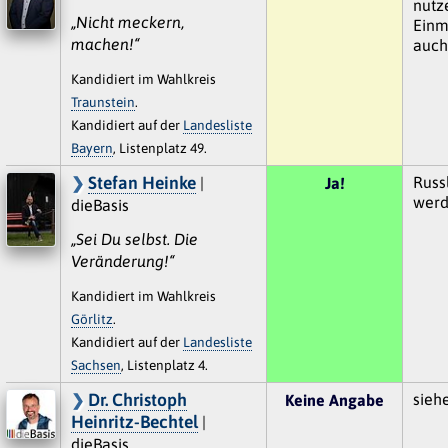
nutz
„Nicht meckern,
Einm
machen!“
auch 
Kandidiert im Wahlkreis
Traunstein
.
Kandidiert auf der
Landesliste
Bayern
, Listenplatz 49.
Stefan Heinke
Russ
|
Ja!
werd
dieBasis
„Sei Du selbst. Die
Veränderung!“
Kandidiert im Wahlkreis
Görlitz
.
Kandidiert auf der
Landesliste
Sachsen
, Listenplatz 4.
Dr. Christoph
sieh
Keine Angabe
Heinritz-Bechtel
|
dieBasis