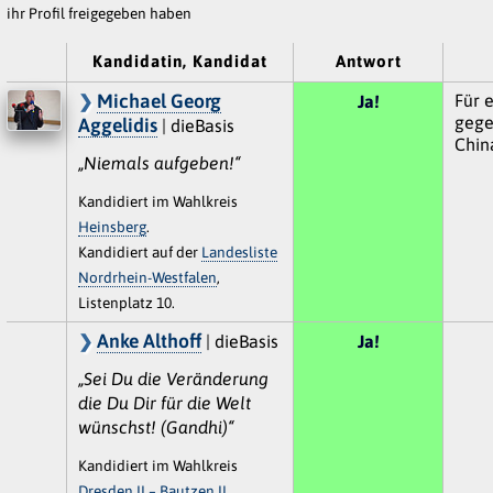
ihr Profil freigegeben haben
Kandidatin, Kandidat
Antwort
Michael Georg
Für 
Ja!
gege
Aggelidis
| dieBasis
Chin
„Niemals aufgeben!“
Kandidiert im Wahlkreis
Heinsberg
.
Kandidiert auf der
Landesliste
Nordrhein-Westfalen
,
Listenplatz 10.
Anke Althoff
| dieBasis
Ja!
„Sei Du die Veränderung
die Du Dir für die Welt
wünschst! (Gandhi)“
Kandidiert im Wahlkreis
Dresden II – Bautzen II
.