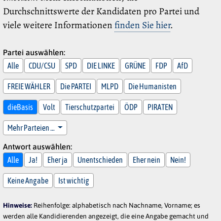
Durchschnittswerte der Kandidaten pro Partei und
viele weitere Informationen
finden Sie hier
.
Partei auswählen:
Alle
CDU/CSU
SPD
DIE LINKE
GRÜNE
FDP
AfD
FREIE WÄHLER
Die PARTEI
MLPD
Die Humanisten
dieBasis
Volt
Tierschutzpartei
ÖDP
PIRATEN
Mehr Parteien …
Antwort auswählen:
Alle
Ja!
Eher ja
Unentschieden
Eher nein
Nein!
Keine Angabe
Ist wichtig
Hinweise:
Reihenfolge: alphabetisch nach Nachname, Vorname; es
werden alle Kandidierenden angezeigt, die eine Angabe gemacht und