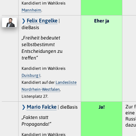
Kandidiert im Wahlkreis
Mannheim
.
Felix Engelke
|
Eher ja
dieBasis
„Freiheit bedeutet
selbstbestimmt
Entscheidungen zu
treffen“
Kandidiert im Wahlkreis
Duisburg I
.
Kandidiert auf der
Landesliste
Nordrhein-Westfalen
,
Listenplatz 27.
Mario Falcke
Zur 
| dieBasis
Ja!
eine 
„Fakten statt
Russl
Propaganda!“
dazu
Kandidiert im Wahlkreis