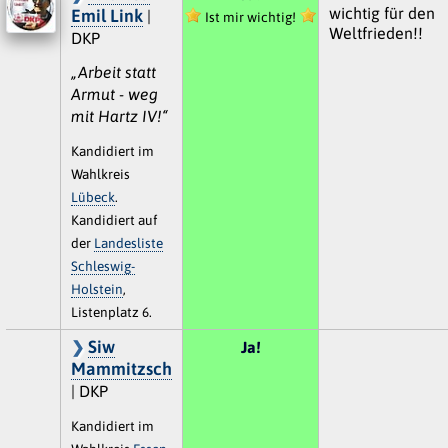
wichtig für den
Emil Link
|
Ist mir wichtig!
Weltfrieden!!
DKP
„Arbeit statt
Armut - weg
mit Hartz IV!“
Kandidiert im
Wahlkreis
Lübeck
.
Kandidiert auf
der
Landesliste
Schleswig-
Holstein
,
Listenplatz 6.
Siw
Ja!
Mammitzsch
| DKP
Kandidiert im