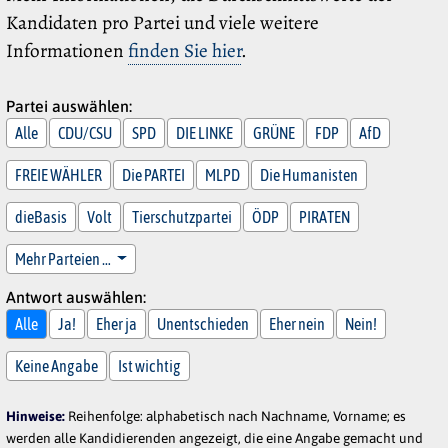
Kandidaten pro Partei und viele weitere
Informationen
finden Sie hier
.
Partei auswählen:
Alle
CDU/CSU
SPD
DIE LINKE
GRÜNE
FDP
AfD
FREIE WÄHLER
Die PARTEI
MLPD
Die Humanisten
dieBasis
Volt
Tierschutzpartei
ÖDP
PIRATEN
Mehr Parteien …
Antwort auswählen:
Alle
Ja!
Eher ja
Unentschieden
Eher nein
Nein!
Keine Angabe
Ist wichtig
Hinweise:
Reihenfolge: alphabetisch nach Nachname, Vorname; es
werden alle Kandidierenden angezeigt, die eine Angabe gemacht und