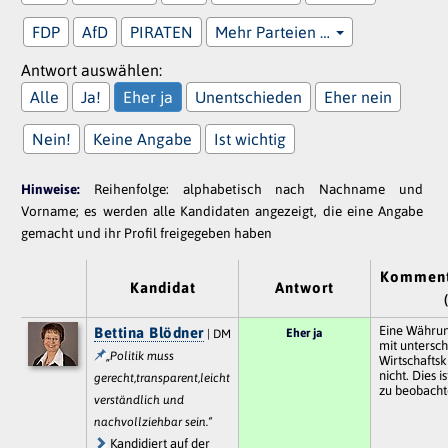
FDP
AfD
PIRATEN
Mehr Parteien …
Antwort auswählen:
Alle
Ja!
Eher ja
Unentschieden
Eher nein
Nein!
Keine Angabe
Ist wichtig
Hinweise:
Reihenfolge: alphabetisch nach Nachname und
Vorname; es werden alle Kandidaten angezeigt, die eine Angabe
gemacht und ihr Profil freigegeben haben
Komment
Kandidat
Antwort
Eine Währung
Bettina Blödner
Eher ja
| DM
mit untersch
„Politik muss
Wirtschaftsk
nicht. Dies i
gerecht,transparent,leicht
zu beobacht
verständlich und
nachvollziehbar sein.“
Kandidiert auf der