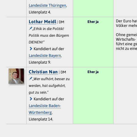
Landesliste Thüringen
,
Listenplatz 4.
Der Euro ha
Lothar Meidl
Eher ja
| DM
Völker mehr 
„Ethik in die Politik!
Ohne gemein
Politik muss den Bürgern
Wirtschafts-
DIENEN!“
führt eine
nicht zu eine
Kandidiert auf der
Landesliste Bayern
,
Listenplatz 9.
Christian Nan
Eher ja
| DM
„Wer aufhört, besser zu
werden, hat aufgehört,
gut zu sein.“
Kandidiert auf der
Landesliste Baden-
Württemberg
,
Listenplatz 14.