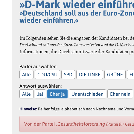
»D-Mark wieder einführ
»Deutschland soll aus der Euro-Zon
wieder einführen.«
Im Folgenden sehen Sie die Angaben der Kandidaten bei d
Deutschland soll aus der Euro-Zone austreten und die D-Mark o
Informationen, die Durchschnittswerte der Kandidaten pro
Partei auswählen:
Alle
CDU/CSU
SPD
DIE LINKE
GRÜNE
F
Antwort auswählen:
Alle
Ja!
Eher ja
Unentschieden
Eher nein
Hinweise:
Reihenfolge: alphabetisch nach Nachname und Vornam
Von der Partei
„Gesundheitsforschung
(Partei für Ge