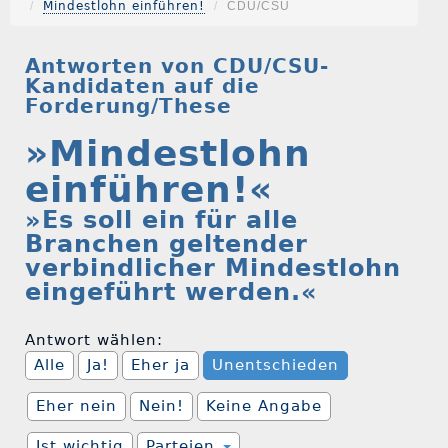
Mindestlohn einführen!
CDU/CSU
Antworten von CDU/CSU-
Kandidaten auf die
Forderung/These
»Mindestlohn
einführen!«
»Es soll ein für alle
Branchen geltender
verbindlicher Mindestlohn
eingeführt werden.«
Antwort wählen:
Alle
Ja!
Eher ja
Unentschieden
Eher nein
Nein!
Keine Angabe
Ist wichtig
Parteien