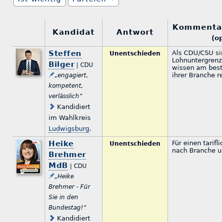
Kommenta
Kandidat
Antwort
(o
Steffen
Als CDU/CSU sin
Unentschieden
Lohnuntergrenze
Bilger
| CDU
wissen am best
ihrer Branche re
„engagiert,
kompetent,
verlässlich“
Kandidiert
im Wahlkreis
Ludwigsburg
.
Heike
Für einen tarif
Unentschieden
nach Branche u
Brehmer
MdB
| CDU
„Heike
Brehmer - Für
Sie in den
Bundestag!“
Kandidiert