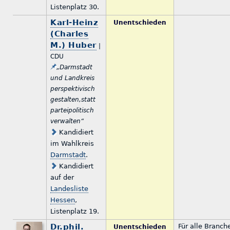
Listenplatz 30.
Karl-Heinz
Unentschieden
(Charles
M.) Huber
|
CDU
„Darmstadt
und Landkreis
perspektivisch
gestalten,statt
parteipolitisch
verwalten“
Kandidiert
im Wahlkreis
Darmstadt
.
Kandidiert
auf der
Landesliste
Hessen
,
Listenplatz 19.
Dr.phil.
Für alle Branch
Unentschieden