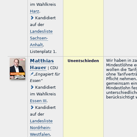
im Wahlkreis
Harz
.
Kandidiert
auf der
Landesliste
Sachsen-
Anhalt
,
Listenplatz 1.
Matthias
Wir haben in z
Unentschieden
Mindestlöhne e
Hauer
| CDU
wollen die Tari
ohne Tarifvertr
„Engagiert für
Pflicht nehmen.
Essen“
gemeinsam eine
Kandidiert
Mindestlohn fe
unterschiedlich
im Wahlkreis
berücksichtigt
Essen III
.
Kandidiert
auf der
Landesliste
Nordrhein-
Westfalen
,