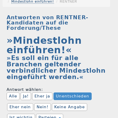
Mindestlohn einführen!
RENTNER
Antworten von RENTNER-
Kandidaten auf die
Forderung/These
»Mindestlohn
einführen!«
»Es soll ein für alle
Branchen geltender
verbindlicher Mindestlohn
eingeführt werden.«
Antwort wählen:
Alle
Ja!
Eher ja
Unentschieden
Eher nein
Nein!
Keine Angabe
Ist wichtig
Parteien