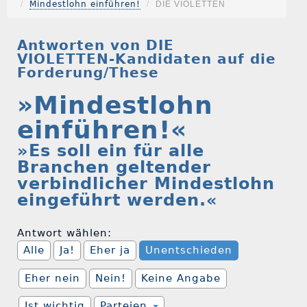
Mindestlohn einführen!
DIE VIOLETTEN
Antworten von DIE
VIOLETTEN-Kandidaten auf die
Forderung/These
»Mindestlohn
einführen!«
»Es soll ein für alle
Branchen geltender
verbindlicher Mindestlohn
eingeführt werden.«
Antwort wählen:
Alle
Ja!
Eher ja
Unentschieden
Eher nein
Nein!
Keine Angabe
Ist wichtig
Parteien