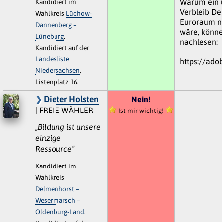
Warum ein 
Kandidiert im
Verbleib De
Wahlkreis
Lüchow-
Euroraum ni
Dannenberg –
wäre, könne
Lüneburg
.
nachlesen:
Kandidiert auf der
Landesliste
https://ado
Niedersachsen
,
Listenplatz 16.
Dieter Holsten
Nein!
| FREIE WÄHLER
Ist mir wichtig!
„Bildung ist unsere
einzige
Ressource“
Kandidiert im
Wahlkreis
Delmenhorst –
Wesermarsch –
Oldenburg-Land
.