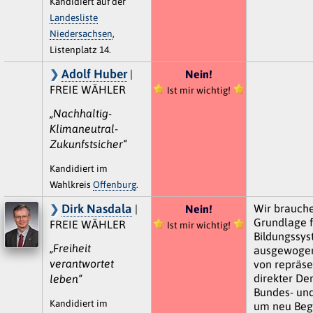
Kandidiert auf der
Landesliste
Niedersachsen
,
Listenplatz 14.
Adolf Huber
|
Nein!
FREIE WÄHLER
Ist mir wichtig!
„Nachhaltig-
Klimaneutral-
Zukunfstsicher“
Kandidiert im
Wahlkreis
Offenburg
.
Dirk Nasdala
Wir brauch
|
Nein!
Grundlage f
FREIE WÄHLER
Ist mir wichtig!
Bildungssys
„Freiheit
ausgewoge
verantwortet
von repräse
direkter De
leben“
Bundes- un
Kandidiert im
um neu Beg