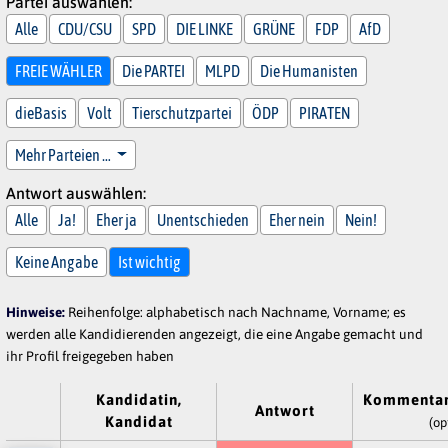
Partei auswählen:
Alle
CDU/CSU
SPD
DIE LINKE
GRÜNE
FDP
AfD
FREIE WÄHLER
Die PARTEI
MLPD
Die Humanisten
dieBasis
Volt
Tierschutzpartei
ÖDP
PIRATEN
Mehr Parteien …
Antwort auswählen:
Alle
Ja!
Eher ja
Unentschieden
Eher nein
Nein!
Keine Angabe
Ist wichtig
Hinweise:
Reihenfolge: alphabetisch nach Nachname, Vorname; es
werden alle Kandidierenden angezeigt, die eine Angabe gemacht und
ihr Profil freigegeben haben
Kandidatin,
Kommentar
Antwort
Kandidat
(op