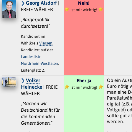
Georg Alsdorf
|
Nein!
FREIE WÄHLER
Ist mir wichtig!
„Bürgerpolitik
durchsetzen!“
Kandidiert im
Wahlkreis
Viersen
.
Kandidiert auf der
Landesliste
Nordrhein-Westfalen
,
Listenplatz 2.
Volker
Ob ein Aust
Eher ja
Euro nötig 
Heinecke
| FREIE
Ist mir wichtig!
man eine D
WÄHLER
Parallelwäh
„Machen wir
digital (z.B.
Vollgeld) o
Deutschland fit für
sollte gut 
die kommenden
werden.
Generationen.“