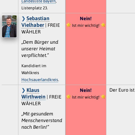
Landesliste Bayern
,
Listenplatz 23.
Sebastian
Nein!
Vielhaber
| FREIE
Ist mir wichtig!
WÄHLER
„Dem Bürger und
unserer Heimat
verpflichtet.“
Kandidiert im
Wahlkreis
Hochsauerlandkreis
.
Klaus
Der Euro ist
Nein!
Wirthwein
| FREIE
Ist mir wichtig!
WÄHLER
„Mit gesundem
Menschenverstand
nach Berlin!“