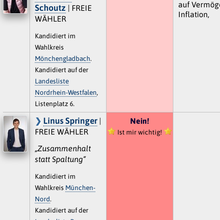
auf Vermög
Schoutz
| FREIE
Inflation,
WÄHLER
Kandidiert im
Wahlkreis
Mönchengladbach
.
Kandidiert auf der
Landesliste
Nordrhein-Westfalen
,
Listenplatz 6.
Linus Springer
|
Nein!
FREIE WÄHLER
Ist mir wichtig!
„Zusammenhalt
statt Spaltung“
Kandidiert im
Wahlkreis
München-
Nord
.
Kandidiert auf der