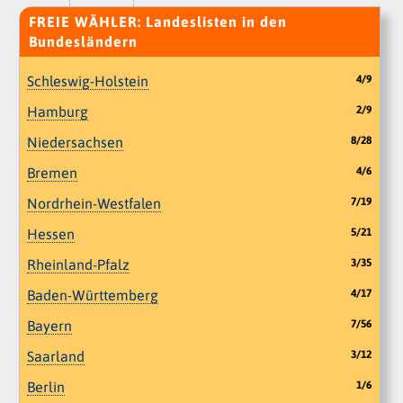
FREIE WÄHLER: Landeslisten in den
Bundesländern
Schleswig-Holstein
4/9
Hamburg
2/9
Niedersachsen
8/28
Bremen
4/6
Nordrhein-Westfalen
7/19
Hessen
5/21
Rheinland-Pfalz
3/35
Baden-Württemberg
4/17
Bayern
7/56
Saarland
3/12
Berlin
1/6