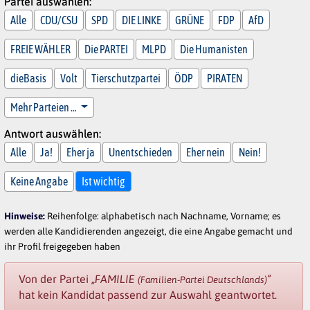
Partei auswählen:
Alle
CDU/CSU
SPD
DIE LINKE
GRÜNE
FDP
AfD
FREIE WÄHLER
Die PARTEI
MLPD
Die Humanisten
dieBasis
Volt
Tierschutzpartei
ÖDP
PIRATEN
Mehr Parteien …
Antwort auswählen:
Alle
Ja!
Eher ja
Unentschieden
Eher nein
Nein!
Keine Angabe
Ist wichtig
Hinweise:
Reihenfolge: alphabetisch nach Nachname, Vorname; es
werden alle Kandidierenden angezeigt, die eine Angabe gemacht und
ihr Profil freigegeben haben
Von der Partei
„FAMILIE
“
(Familien-Partei Deutschlands)
hat kein Kandidat passend zur Auswahl geantwortet.