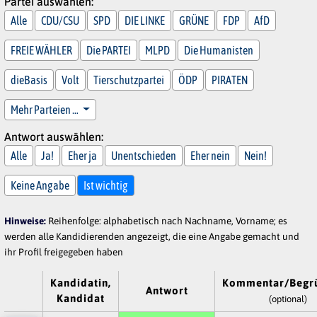
Partei auswählen:
Alle
CDU/CSU
SPD
DIE LINKE
GRÜNE
FDP
AfD
FREIE WÄHLER
Die PARTEI
MLPD
Die Humanisten
dieBasis
Volt
Tierschutzpartei
ÖDP
PIRATEN
Mehr Parteien …
Antwort auswählen:
Alle
Ja!
Eher ja
Unentschieden
Eher nein
Nein!
Keine Angabe
Ist wichtig
Hinweise:
Reihenfolge: alphabetisch nach Nachname, Vorname; es
werden alle Kandidierenden angezeigt, die eine Angabe gemacht und
ihr Profil freigegeben haben
Kandidatin,
Kommentar/Begr
Antwort
Kandidat
(optional)