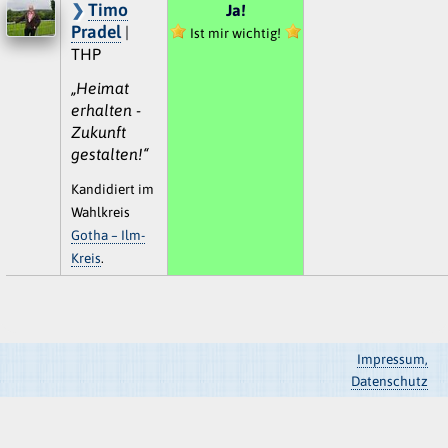
Timo
Ja!
Pradel
|
Ist mir wichtig!
THP
„Heimat
erhalten -
Zukunft
gestalten!“
Kandidiert im
Wahlkreis
Gotha – Ilm-
Kreis
.
Impressum,
Datenschutz