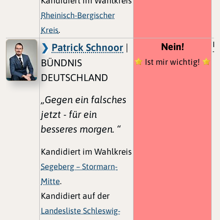
Kandidiert im Wahlkreis
Rheinisch-Bergischer
Kreis
.
D
Nein!
Patrick Schnoor
|
Tü
BÜNDNIS
Ist mir wichtig!
DEUTSCHLAND
„Gegen ein falsches
jetzt - für ein
besseres morgen. “
Kandidiert im Wahlkreis
Segeberg – Stormarn-
Mitte
.
Kandidiert auf der
Landesliste Schleswig-