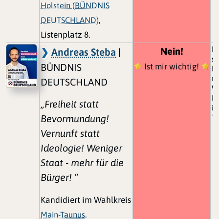
Holstein (BÜNDNIS
DEUTSCHLAND)
,
Listenplatz 8.
P
Nein!
Andreas Steba
|
se
BÜNDNIS
Ist mir wichtig!
I
n
DEUTSCHLAND
Wa
Ba
„Freiheit statt
is
Bevormundung!
T
Vernunft statt
Ideologie! Weniger
Staat - mehr für die
Bürger! “
Kandidiert im Wahlkreis
Main-Taunus
.