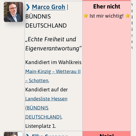
Wi
Eher nicht
Marco Groh
|
G
BÜNDNIS
Ist mir wichtig!
R
Ü
DEUTSCHLAND
is
se
„Echte Freiheit und
un
Eigenverantwortung“
we
Kandidiert im Wahlkreis
Main-Kinzig – Wetterau II
– Schotten
.
Kandidiert auf der
Landesliste Hessen
(BÜNDNIS
DEUTSCHLAND)
,
Listenplatz 1.