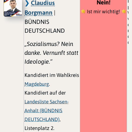
Da
Nein!
Claudius
pe
Ist mir wichtig!
Borgmann
|
W
v
BÜNDNIS
di
DEUTSCHLAND
m
di
de
„Sozialismus? Nein
danke. Vernunft statt
Ideologie.“
Kandidiert im Wahlkreis
Magdeburg
.
Kandidiert auf der
Landesliste Sachsen-
Anhalt (BÜNDNIS
DEUTSCHLAND)
,
Listenplatz 2.