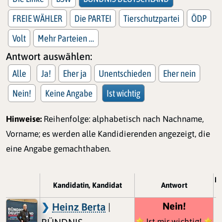
FREIE WÄHLER
Die PARTEI
Tierschutzpartei
ÖDP
Volt
Mehr Parteien …
Antwort auswählen:
Alle
Ja!
Eher ja
Unentschieden
Eher nein
Nein!
Keine Angabe
Ist wichtig
Hinweise:
Reihenfolge: alphabetisch nach Nachname,
Vorname; es werden alle Kandidierenden angezeigt, die
eine Angabe gemachthaben.
K
Kandidatin, Kandidat
Antwort
Nein!
Heinz Berta
|
Ist mir wichtig!