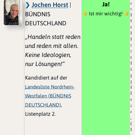
A
Ja!
Jochen Horst
|
wi
BÜNDNIS
Ist mir wichtig!
P
U
DEUTSCHLAND
un
Ko
„Handeln statt reden
D
und reden mit allen.
sc
si
Keine Ideologien,
un
nur Lösungen!“
Mö
ih
pr
Kandidiert auf der
gi
Landesliste Nordrhein-
D
b
Westfalen (BÜNDNIS
e
DEUTSCHLAND)
,
au
A
Listenplatz 2.
„D
(D
Ka