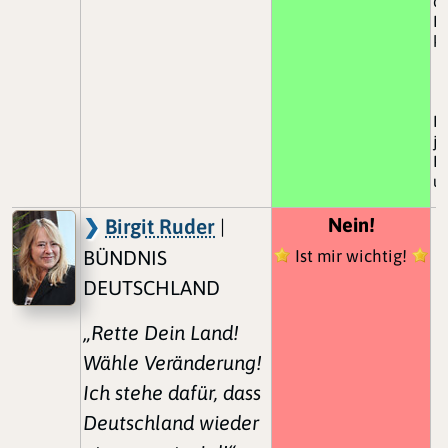
da
D
k
M
ja
B
un
Nein!
Birgit Ruder
|
BÜNDNIS
Ist mir wichtig!
DEUTSCHLAND
„Rette Dein Land!
Wähle Veränderung!
Ich stehe dafür, dass
Deutschland wieder