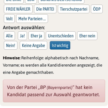
FREIE WÄHLER
Die PARTEI
Tierschutzpartei
ÖDP
Volt
Mehr Parteien …
Antwort auswählen:
Alle
Ja!
Eher ja
Unentschieden
Eher nein
Nein!
Keine Angabe
Ist wichtig
Hinweise:
Reihenfolge: alphabetisch nach Nachname,
Vorname; es werden alle Kandidierenden angezeigt, die
eine Angabe gemachthaben.
Von der Partei
„BP
“
hat kein
(Bayernpartei)
Kandidat passend zur Auswahl geantwortet.