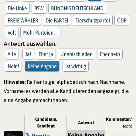
Die Linke
BSW
BÜNDNIS DEUTSCHLAND
FREIE WÄHLER
Die PARTEI
Tierschutzpartei
ÖDP
Volt
Mehr Parteien …
Antwort auswählen:
Alle
Ja!
Eher ja
Unentschieden
Eher nein
Nein!
Keine Angabe
Ist wichtig
Hinweise:
Reihenfolge: alphabetisch nach Nachname,
Vorname; es werden alle Kandidierenden angezeigt, die
eine Angabe gemachthaben.
Kandidatin,
Kommentar/Be
Antwort
Kandidat
(optiona
Keine Angabe
Benita