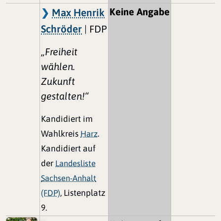
Keine Angabe
Max Henrik
Schröder
| FDP
„Freiheit
wählen.
Zukunft
gestalten!“
Kandidiert im
Wahlkreis
Harz
.
Kandidiert auf
der
Landesliste
Sachsen-Anhalt
(FDP)
, Listenplatz
9.