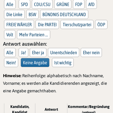
Alle
SPD
CDU/CSU
GRÜNE
FDP
AfD
Die Linke
BSW
BÜNDNIS DEUTSCHLAND
FREIE WÄHLER
Die PARTEI
Tierschutzpartei
ÖDP
Volt
Mehr Parteien …
Antwort auswählen:
Alle
Ja!
Eher ja
Unentschieden
Eher nein
Nein!
Keine Angabe
Ist wichtig
Hinweise:
Reihenfolge: alphabetisch nach Nachname,
Vorname; es werden alle Kandidierenden angezeigt, die
eine Angabe gemachthaben.
Kandidatin,
Kommentar/Begründung
Antwort
Kandidat
(optional)