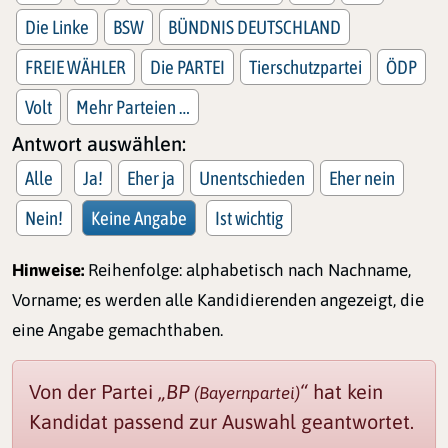
Die Linke
BSW
BÜNDNIS DEUTSCHLAND
FREIE WÄHLER
Die PARTEI
Tierschutzpartei
ÖDP
Volt
Mehr Parteien …
Antwort auswählen:
Alle
Ja!
Eher ja
Unentschieden
Eher nein
Nein!
Keine Angabe
Ist wichtig
Hinweise:
Reihenfolge: alphabetisch nach Nachname,
Vorname; es werden alle Kandidierenden angezeigt, die
eine Angabe gemachthaben.
Von der Partei
„BP
“
hat kein
(Bayernpartei)
Kandidat passend zur Auswahl geantwortet.