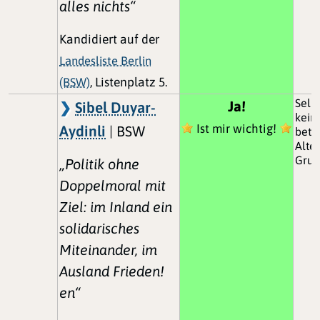
alles nichts“
Kandidiert auf der
Landesliste Berlin
(BSW)
, Listenplatz 5.
Selbs
Ja!
Sibel Duyar-
kein
Ist mir wichtig!
Aydinli
| BSW
betr
Alter
Grun
„Politik ohne
Doppelmoral mit
Ziel: im Inland ein
solidarisches
Miteinander, im
Ausland Frieden!
en“