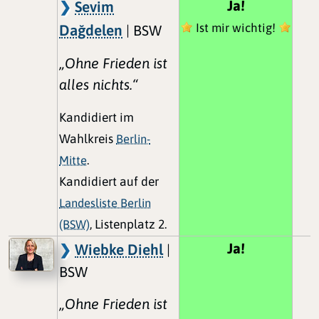
Ja!
Sevim
Ist mir wichtig!
Dağdelen
| BSW
„Ohne Frieden ist
alles nichts.“
Kandidiert im
Wahlkreis
Berlin-
Mitte
.
Kandidiert auf der
Landesliste Berlin
(BSW)
, Listenplatz 2.
Ja!
Wiebke Diehl
|
BSW
„Ohne Frieden ist