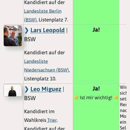
Kandidiert auf der
Landesliste Berlin
(BSW)
, Listenplatz 7.
Ja!
Lars Leopold
|
BSW
Kandidiert auf der
Landesliste
Niedersachsen (BSW)
,
Listenplatz 10.
Wir 
Ja!
Leo Miguez
|
sich
BSW
Ist mir wichtig!
setze
Rent
nach
Kandidiert im
Model
Wahlkreis
Trier
.
einz
Selb
Kandidiert auf der