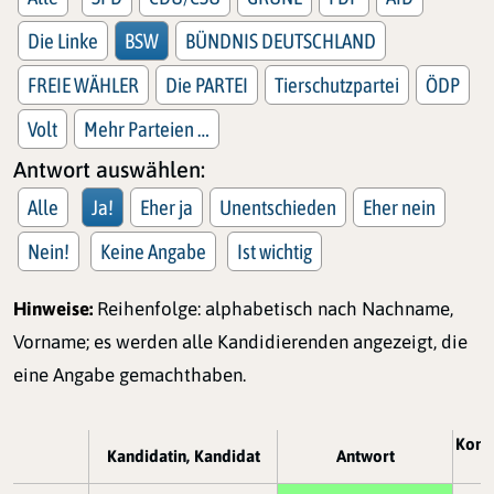
Die Linke
BSW
BÜNDNIS DEUTSCHLAND
FREIE WÄHLER
Die PARTEI
Tierschutzpartei
ÖDP
Volt
Mehr Parteien …
Antwort auswählen:
Alle
Ja!
Eher ja
Unentschieden
Eher nein
Nein!
Keine Angabe
Ist wichtig
Hinweise:
Reihenfolge: alphabetisch nach Nachname,
Vorname; es werden alle Kandidierenden angezeigt, die
eine Angabe gemachthaben.
Komm
Kandidatin, Kandidat
Antwort