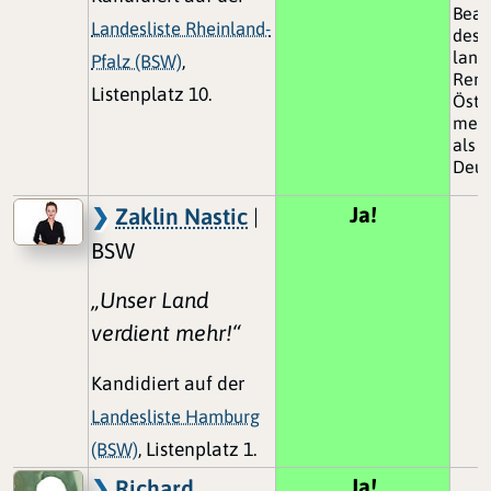
Beam
Landesliste Rheinland-
des 
lang
Pfalz (BSW)
,
Rent
Listenplatz 10.
Öste
mehr
als e
Deut
Ja!
Zaklin Nastic
|
BSW
„Unser Land
verdient mehr!“
Kandidiert auf der
Landesliste Hamburg
(BSW)
, Listenplatz 1.
Ja!
Richard