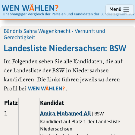
WEN W
Ä
HLEN
?
Menü
Unabhängiger Vergleich der Parteien und Kandidaten der Bundestagswahl 202
Bündnis Sahra Wagenknecht - Vernunft und
Gerechtigkeit
Landesliste Niedersachsen: BSW
Im Folgenden sehen Sie alle Kandidaten, die auf
der Landesliste der BSW in Niedersachsen
kandidieren. Die Links führen jeweils zu deren
Profil bei
.
WEN W
Ä
HLEN
?
Platz
Kandidat
1
Amira Mohamed Ali
| BSW
Kandidiert auf Platz 1 der Landesliste
Niedersachsen