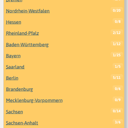
Nordrhein-Westfalen
0/20
Hessen
0/8
Rheinland-Pfalz
2/12
Baden-Württemberg
1/12
Bayern
1/25
Saarland
1/5
Berlin
5/11
Brandenburg
0/6
Mecklenburg-Vorpommern
0/9
Sachsen
0/14
Sachsen-Anhalt
3/6