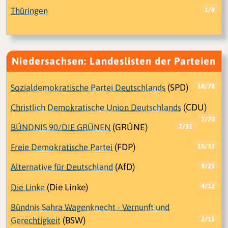
Thüringen
1/8
Niedersachsen: Landeslisten der Parteien
Sozialdemokratische Partei Deutschlands
(SPD)
18/78
Christlich Demokratische Union Deutschlands
(CDU)
7/70
BÜNDNIS 90/DIE GRÜNEN
(GRÜNE)
7/31
Freie Demokratische Partei
(FDP)
15/32
Alternative für Deutschland
(AfD)
9/25
Die Linke
(Die Linke)
4/12
Bündnis Sahra Wagenknecht - Vernunft und
Gerechtigkeit
(BSW)
2/11