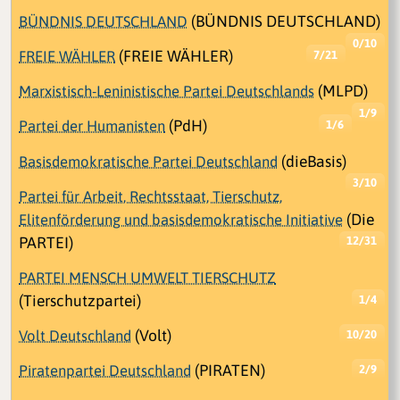
BÜNDNIS DEUTSCHLAND
(BÜNDNIS DEUTSCHLAND)
0/10
FREIE WÄHLER
(FREIE WÄHLER)
7/21
Marxistisch-Leninistische Partei Deutschlands
(MLPD)
1/9
Partei der Humanisten
(PdH)
1/6
Basisdemokratische Partei Deutschland
(dieBasis)
3/10
Partei für Arbeit, Rechtsstaat, Tierschutz,
Elitenförderung und basisdemokratische Initiative
(Die
PARTEI)
12/31
PARTEI MENSCH UMWELT TIERSCHUTZ
(Tierschutzpartei)
1/4
Volt Deutschland
(Volt)
10/20
Piratenpartei Deutschland
(PIRATEN)
2/9