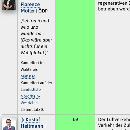
regenerativen 
Florence
betrieben werd
Möller
| ÖDP
„Sei frech und
wild und
wunderbar!
(Das wäre aber
nichts für ein
Wahlplakat.)“
Kandidiert im
Wahlkreis
Münster
.
Kandidiert auf der
Landesliste
Nordrhein-
Westfalen
,
Listenplatz 8.
Kristof
Der Luftverkehr
Ja!
Verkehr der Zu
Heitmann
|