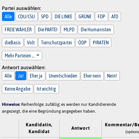
Partei auswählen:
Alle
CDU/CSU
SPD
DIE LINKE
GRÜNE
FDP
AfD
FREIE WÄHLER
Die PARTEI
MLPD
Die Humanisten
dieBasis
Volt
Tierschutzpartei
ÖDP
PIRATEN
Mehr Parteien …
Antwort auswählen:
Alle
Ja!
Eher ja
Unentschieden
Eher nein
Nein!
Keine Angabe
Ist wichtig
Hinweise:
Reihenfolge: zufällig; es werden nur Kandidierende
angezeigt, die eine Begründung angegeben haben.
Kandidatin,
Kommentar/B
Antwort
Kandidat
(optiona