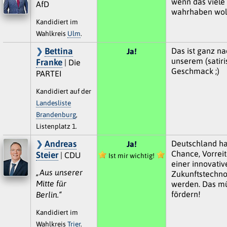
wenn das viele 
AfD
wahrhaben wol
Kandidiert im
Wahlkreis
Ulm
.
Bettina
Das ist ganz na
Ja!
unserem (satiri
Franke
| Die
Geschmack ;)
PARTEI
Kandidiert auf der
Landesliste
Brandenburg
,
Listenplatz 1.
Andreas
Deutschland hat
Ja!
Chance, Vorreit
Steier
| CDU
Ist mir wichtig!
einer innovativ
„Aus unserer
Zukunftstechno
Mitte für
werden. Das mü
fördern!
Berlin.“
Kandidiert im
Wahlkreis
Trier
.