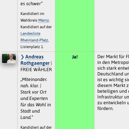
es schwer“
Kandidiert im
Wahlkreis
Mainz
.
Kandidiert auf der
Landesliste
Rheinland-Pfalz
,
Listenplatz 1.
Andreas
Der Markt für 
Ja!
in den Metropo
Rothgaenger
|
sich stark entwi
FREIE WÄHLER
Deutschland u
„Miteinander.
ist es wichtig s
diesem Markt z
nah. klar. |
beteiligen und 
Stark vor Ort
Infrastruktur u
und Experten
zu entwickeln 
für das Wohl in
fördern.
Stadt und
Land.“
Kandidiert auf der