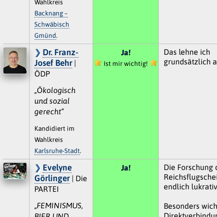
Wahlkreis
Backnang –
Schwäbisch
Gmünd
.
Dr. Franz-
Das lehne ich
Ja!
grundsätzlich a
Josef Behr
|
Ist mir wichtig!
ÖDP
„Ökologisch
und sozial
gerecht“
Kandidiert im
Wahlkreis
Karlsruhe-Stadt
.
Evelyne
Die Forschung 
Ja!
Reichsflugschei
Görlinger
| Die
endlich lukrati
PARTEI
„FEMINISMUS,
Besonders wicht
Direktverbindu
BIER UND