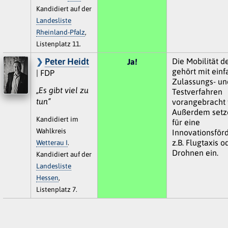
Kandidiert auf der
Landesliste
Rheinland-Pfalz
,
Listenplatz 11.
Peter Heidt
Die Mobilität d
Ja!
gehört mit ein
| FDP
Zulassungs- un
„Es gibt viel zu
Testverfahren
tun“
vorangebracht
Außerdem setze
Kandidiert im
für eine
Wahlkreis
Innovationsför
z.B. Flugtaxis o
Wetterau I
.
Drohnen ein.
Kandidiert auf der
Landesliste
Hessen
,
Listenplatz 7.