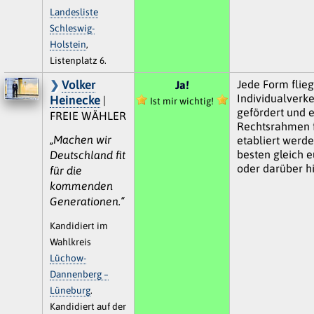
Landesliste
Schleswig-
Holstein
,
Listenplatz 6.
Volker
Jede Form flie
Ja!
Individualverke
Heinecke
|
Ist mir wichtig!
gefördert und e
FREIE WÄHLER
Rechtsrahmen f
„Machen wir
etabliert werd
besten gleich 
Deutschland fit
oder darüber h
für die
kommenden
Generationen.“
Kandidiert im
Wahlkreis
Lüchow-
Dannenberg –
Lüneburg
.
Kandidiert auf der