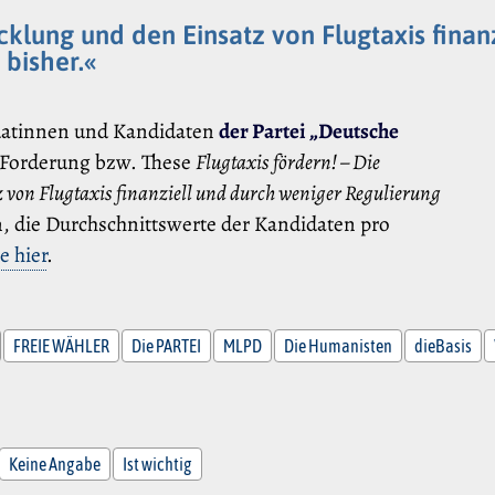
cklung und den Einsatz von Flugtaxis finan
 bisher.«
datinnen und Kandidaten
der Partei „Deutsche
 Forderung bzw. These
Flugtaxis fördern! – Die
 von Flugtaxis finanziell und durch weniger Regulierung
 die Durchschnittswerte der Kandidaten pro
e hier
.
FREIE WÄHLER
Die PARTEI
MLPD
Die Humanisten
dieBasis
Keine Angabe
Ist wichtig