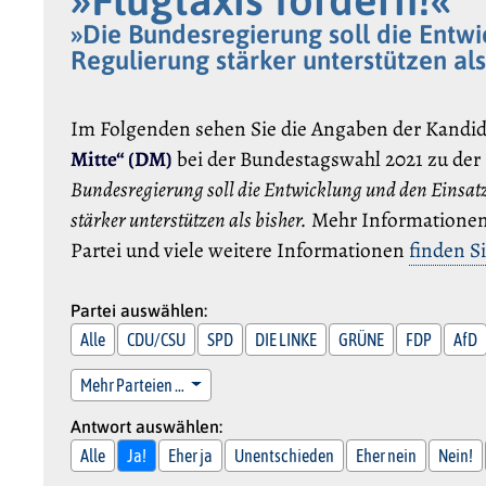
»Die Bundesregierung soll die Entwi
Regulierung stärker unterstützen als
Im Folgenden sehen Sie die Angaben der Kandi
Mitte“ (DM)
bei der Bundestagswahl 2021 zu der
Bundesregierung soll die Entwicklung und den Einsatz
stärker unterstützen als bisher.
Mehr Informationen,
Partei und viele weitere Informationen
finden Si
Partei auswählen:
Alle
CDU/CSU
SPD
DIE LINKE
GRÜNE
FDP
AfD
Mehr Parteien …
Antwort auswählen:
Alle
Ja!
Eher ja
Unentschieden
Eher nein
Nein!