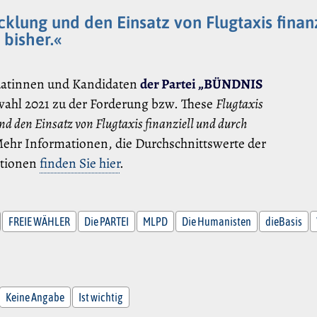
cklung und den Einsatz von Flugtaxis finan
 bisher.«
datinnen und Kandidaten
der Partei „BÜNDNIS
wahl 2021 zu der Forderung bzw. These
Flugtaxis
nd den Einsatz von Flugtaxis finanziell und durch
ehr Informationen, die Durchschnittswerte der
ationen
finden Sie hier
.
FREIE WÄHLER
Die PARTEI
MLPD
Die Humanisten
dieBasis
Keine Angabe
Ist wichtig