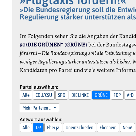
»Die Bundesregierung soll die Entwi
Regulierung stärker unterstützen als
Im Folgenden sehen Sie die Angaben der Kandi
90/DIE GRÜNEN“ (GRÜNE)
bei der Bundestags
fördern! – Die Bundesregierung soll die Entwicklung u
weniger Regulierung stärker unterstützen als bisher.
M
Kandidaten pro Partei und viele weitere Inform
Partei auswählen:
Alle
CDU/CSU
SPD
DIE LINKE
GRÜNE
FDP
AfD
Mehr Parteien …
Antwort auswählen:
Alle
Ja!
Eher ja
Unentschieden
Eher nein
Nein!