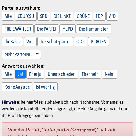
Partei auswählen:
Alle
CDU/CSU
SPD
DIE LINKE
GRÜNE
FDP
AfD
FREIE WÄHLER
Die PARTEI
MLPD
Die Humanisten
dieBasis
Volt
Tierschutzpartei
ÖDP
PIRATEN
Mehr Parteien …
Antwort auswählen:
Alle
Ja!
Eher ja
Unentschieden
Eher nein
Nein!
Keine Angabe
Ist wichtig
Hinweise:
Reihenfolge: alphabetisch nach Nachname, Vorname; es
werden alle Kandidierenden angezeigt, die eine Angabe gemacht und
ihr Profil freigegeben haben
Von der Partei
„Gartenpartei
“
hat kein
(Gartenpartei)