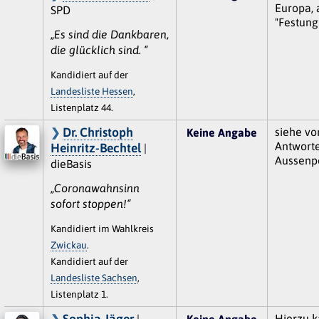
Europa, 
SPD
"Festung
„Es sind die Dankbaren,
die glücklich sind. “
Kandidiert auf der
Landesliste Hessen
,
Listenplatz 44.
Dr. Christoph
siehe v
Keine Angabe
Antworte
Heinritz-Bechtel
|
Aussenpo
dieBasis
„Coronawahnsinn
sofort stoppen!“
Kandidiert im Wahlkreis
Zwickau
.
Kandidiert auf der
Landesliste Sachsen
,
Listenplatz 1.
Sophia Jäger
Hierzu k
|
Keine Angabe