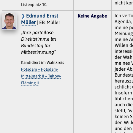
nicht kon
Listenplatz 10.
Edmund Ernst
Ich verf
Keine Angabe
Agenda, 
Müller
| EB: Müller
meine p
„Ihre parteilose
Meinung.
Direktstimme im
meine A
Willen d
Bundestag für
interess
Mitbestimmung“
der Wahl
Kandidiert im Wahlkreis
meines 
jeder A
Potsdam – Potsdam-
Bundest
Mittelmark II – Teltow-
herausz
Fläming II
.
schlicht
Insofern
üblichen
auch die
stellt, "
keinen Si
den Will
und den 