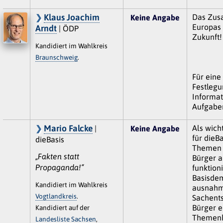
Klaus Joachim
Das Zu
Keine Angabe
Europas 
Arndt
| ÖDP
Zukunft!
Kandidiert im Wahlkreis
Braunschweig
.
Für eine
Festlegu
Informati
Aufgabe
Mario Falcke
Als wich
|
Keine Angabe
für dieBa
dieBasis
Themen 
„Fakten statt
Bürger a
Propaganda!“
funktioni
Basisdem
Kandidiert im Wahlkreis
ausnahms
Vogtlandkreis
.
Sachent
Bürger e
Kandidiert auf der
Themenk
Landesliste Sachsen
,