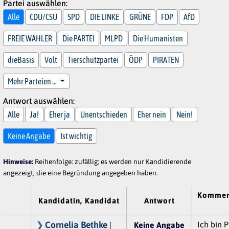
Partei auswählen:
Alle
CDU/CSU
SPD
DIE LINKE
GRÜNE
FDP
AfD
FREIE WÄHLER
Die PARTEI
MLPD
Die Humanisten
dieBasis
Volt
Tierschutzpartei
ÖDP
PIRATEN
Mehr Parteien …
Antwort auswählen:
Alle
Ja!
Eher ja
Unentschieden
Eher nein
Nein!
Keine Angabe
Ist wichtig
Hinweise:
Reihenfolge: zufällig; es werden nur Kandidierende
angezeigt, die eine Begründung angegeben haben.
Kommen
Kandidatin, Kandidat
Antwort
Cornelia Bethke
Ich bin P
|
Keine Angabe