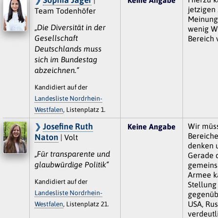
jetzigen
Team Todenhöfer
Meinung 
„Die Diversität in der
wenig W
Gesellschaft
Bereich v
Deutschlands muss
sich im Bundestag
abzeichnen.“
Kandidiert auf der
Landesliste Nordrhein-
Westfalen
, Listenplatz 1.
Josefine Ruth
Wir müss
Keine Angabe
Bereiche
Naton
| Volt
denken 
„Für transparente und
Gerade 
glaubwürdige Politik“
gemeins
Armee k
Kandidiert auf der
Stellung
Landesliste Nordrhein-
gegenüb
USA, Rus
Westfalen
, Listenplatz 21.
verdeutl