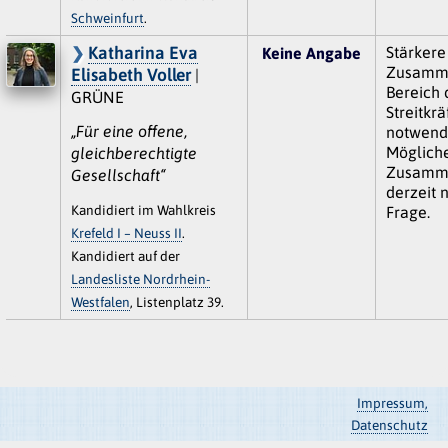
Schweinfurt
.
Katharina Eva
Stärkere
Keine Angabe
Zusamme
Elisabeth Voller
|
Bereich 
GRÜNE
Streitkrä
„Für eine offene,
notwendi
Mögliche
gleichberechtigte
Zusamme
Gesellschaft“
derzeit n
Kandidiert im Wahlkreis
Frage.
Krefeld I – Neuss II
.
Kandidiert auf der
Landesliste Nordrhein-
Westfalen
, Listenplatz 39.
Impressum,
Datenschutz