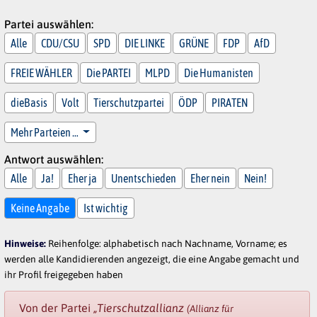
Partei auswählen:
Alle
CDU/CSU
SPD
DIE LINKE
GRÜNE
FDP
AfD
FREIE WÄHLER
Die PARTEI
MLPD
Die Humanisten
dieBasis
Volt
Tierschutzpartei
ÖDP
PIRATEN
Mehr Parteien …
Antwort auswählen:
Alle
Ja!
Eher ja
Unentschieden
Eher nein
Nein!
Keine Angabe
Ist wichtig
Hinweise:
Reihenfolge: alphabetisch nach Nachname, Vorname; es
werden alle Kandidierenden angezeigt, die eine Angabe gemacht und
ihr Profil freigegeben haben
Von der Partei
„Tierschutzallianz
(Allianz für