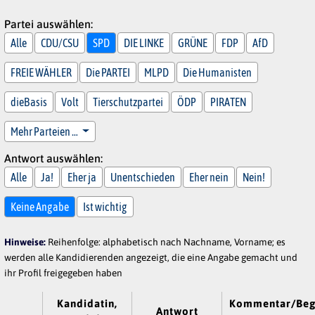
Partei auswählen:
Alle
CDU/CSU
SPD
DIE LINKE
GRÜNE
FDP
AfD
FREIE WÄHLER
Die PARTEI
MLPD
Die Humanisten
dieBasis
Volt
Tierschutzpartei
ÖDP
PIRATEN
Mehr Parteien …
Antwort auswählen:
Alle
Ja!
Eher ja
Unentschieden
Eher nein
Nein!
Keine Angabe
Ist wichtig
Hinweise:
Reihenfolge: alphabetisch nach Nachname, Vorname; es
werden alle Kandidierenden angezeigt, die eine Angabe gemacht und
ihr Profil freigegeben haben
Kandidatin,
Kommentar/Beg
Antwort