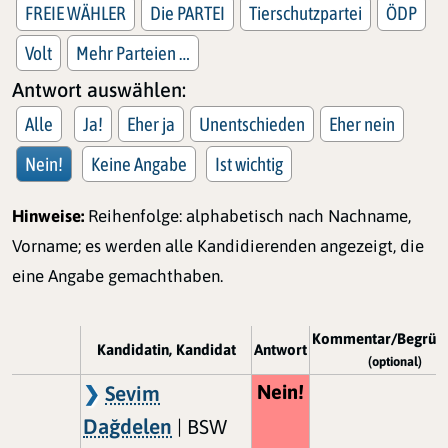
FREIE WÄHLER
Die PARTEI
Tierschutzpartei
ÖDP
Volt
Mehr Parteien …
Antwort auswählen:
Alle
Ja!
Eher ja
Unentschieden
Eher nein
Nein!
Keine Angabe
Ist wichtig
Hinweise:
Reihenfolge: alphabetisch nach Nachname,
Vorname; es werden alle Kandidierenden angezeigt, die
eine Angabe gemachthaben.
Kommentar/Begrün
Kandidatin, Kandidat
Antwort
(optional)
Nein!
Sevim
Dağdelen
| BSW