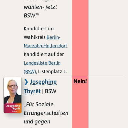
wählen- jetzt
BSW!“
Kandidiert im
Wahlkreis
Berlin-
Marzahn-Hellersdorf
.
Kandidiert auf der
Landesliste Berlin
(BSW)
, Listenplatz 1.
Nein!
Josephine
Thyrêt
| BSW
„Für Soziale
Errungenschaften
und gegen