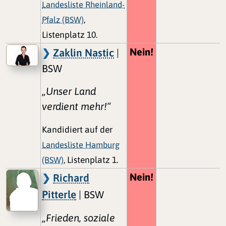
Landesliste Rheinland-
Pfalz (BSW)
,
Listenplatz 10.
Nein!
Zaklin Nastic
|
BSW
„Unser Land
verdient mehr!“
Kandidiert auf der
Landesliste Hamburg
(BSW)
, Listenplatz 1.
Nein!
Richard
Pitterle
| BSW
„Frieden, soziale