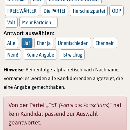
FREIE WÄHLER
Die PARTEI
Tierschutzpartei
ÖDP
Volt
Mehr Parteien …
Antwort auswählen:
Alle
Ja!
Eher ja
Unentschieden
Eher nein
Nein!
Keine Angabe
Ist wichtig
Hinweise:
Reihenfolge: alphabetisch nach Nachname,
Vorname; es werden alle Kandidierenden angezeigt, die
eine Angabe gemachthaben.
Von der Partei
„PdF
“
hat
(Partei des Fortschritts)
kein Kandidat passend zur Auswahl
geantwortet.